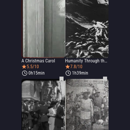
A Christmas Carol
Humanity Through the Ages
5.5/10
7.8/10
0h15min
1h39min