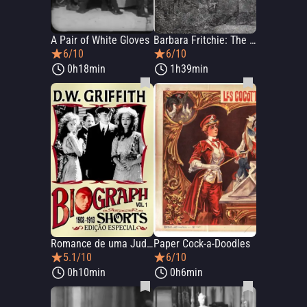
A Pair of White Gloves
Barbara Fritchie: The Story of a Patriotic American Woman
6/10
6/10
0h18min
1h39min
Romance de uma Judia
Paper Cock-a-Doodles
5.1/10
6/10
0h10min
0h6min