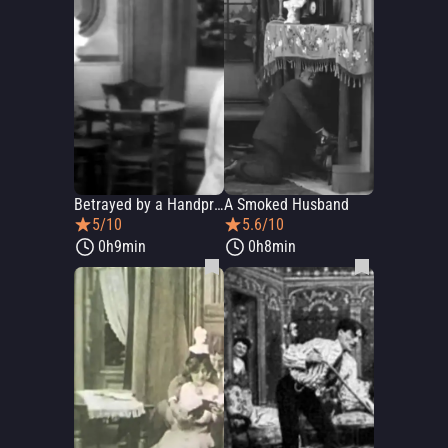
Betrayed by a Handprint
A Smoked Husband
5/10
5.6/10
0h9min
0h8min