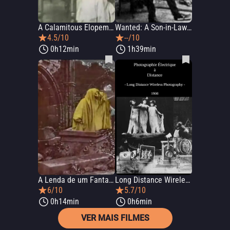
A Calamitous Elopement
Wanted: A Son-in-Law on Trial
4.5/10
--/10
0h12min
1h39min
A Lenda de um Fantasma
Long Distance Wireless Photography
6/10
5.7/10
0h14min
0h6min
VER MAIS FILMES