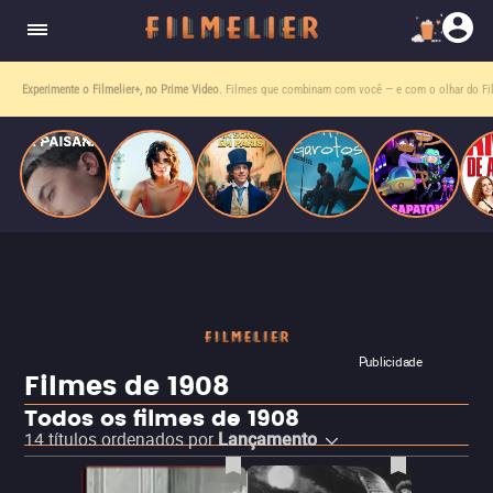
homens gays, coloca sua carreira em risco
quando se apaixona por um de seus alvos.
Entre tantas opções,
receba o que mais vale seu tempo!
Toda sexta, no seu e-mail.
Publicidade
Filmes de 1908
Todos os filmes de 1908
14
títulos ordenados por
Lançamento