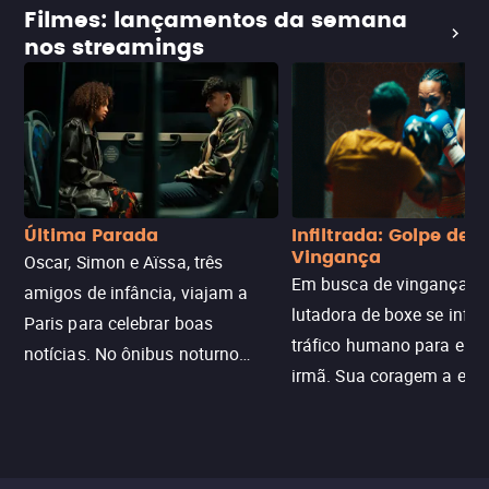
Filmes: lançamentos da semana
nos streamings
Última Parada
Infiltrada: Golpe de
Vingança
Oscar, Simon e Aïssa, três
Em busca de vingança, u
amigos de infância, viajam a
lutadora de boxe se infilt
Paris para celebrar boas
tráfico humano para enco
notícias. No ônibus noturno
irmã. Sua coragem a enfr
N121 de volta, uma troca entre
com criminosos implacáv
passageiros escala e a situação
segredos perigosos e sit
sai do controle, transformando a
que testam sua resistênci
viagem em um intenso thriller