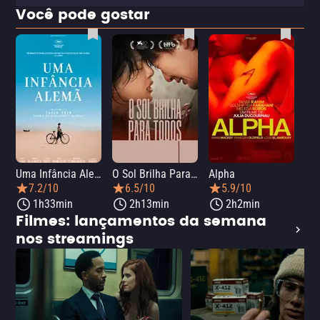
Você pode gostar
Uma Infância Alemã
O Sol Brilha Para Todos
Alpha
7.2/10
6.5/10
5.9/10
1h33min
2h13min
2h2min
Filmes: lançamentos da semana
nos streamings