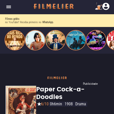
corrupção política envolvendo um ex-presidente.
do
Mundo
Filmes grátis
no YouTube? Receba primeiro no
WhatsApp.
Publicidade
Paper Cock-a-
Doodles
6/10
0h6min
1908
Drama