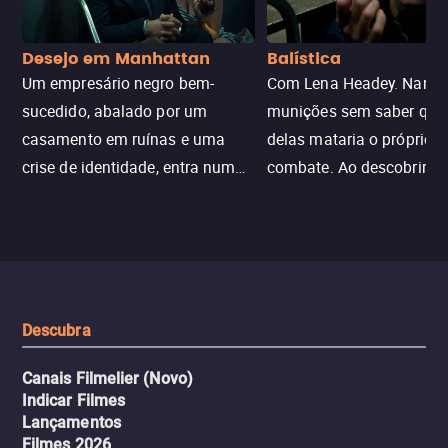
Desejo em Manhattan
Balística
Um empresário negro bem-
Com Lena Headey. Nanc
sucedido, abalado por um
munições sem saber qu
casamento em ruínas e uma
delas mataria o próprio f
crise de identidade, entra num
combate. Ao descobrir a
jogo sexualizado de gato e rato
verdade, ela deixa a rotin
com uma mulher branca
fábrica e parte em uma 
misteriosa no metrô. A escalada
implacável contra quem
leva a um desfecho violento.
escondeu os fatos, dispo
tudo pela vingança.
Descubra
Canais Filmelier (Novo)
Indicar Filmes
Lançamentos
Filmes 2026