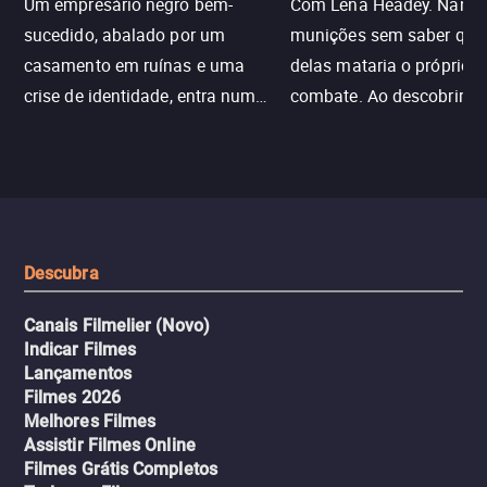
Um empresário negro bem-
Com Lena Headey. Nanc
sucedido, abalado por um
munições sem saber qu
casamento em ruínas e uma
delas mataria o próprio f
crise de identidade, entra num
combate. Ao descobrir a
jogo sexualizado de gato e rato
verdade, ela deixa a rotin
com uma mulher branca
fábrica e parte em uma 
misteriosa no metrô. A escalada
implacável contra quem
leva a um desfecho violento.
escondeu os fatos, dispo
tudo pela vingança.
Descubra
Canais Filmelier (Novo)
Indicar Filmes
Lançamentos
Filmes 2026
Melhores Filmes
Assistir Filmes Online
Filmes Grátis Completos