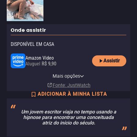
Onde assistir
DISPONÍVEL EM CASA
Amazon Video
Assistir
Aluguel
R$ 9,90
Apple TV Store
YouTube
Claro video
Mais opções
Aluguel
Aluguel
Aluguel
R$ 9,90
R$ 6,90
Fonte
: JustWatch
ADICIONAR À MINHA LISTA
Um jovem escritor viaja no tempo usando a
hipnose para encontrar uma conceituada
atriz do início do século.