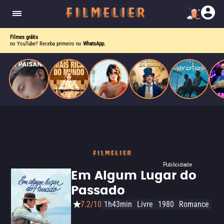
homens gays, coloca sua carreira em risco
quando se apaixona por um de seus alvos.
Filmes grátis
no YouTube? Receba primeiro no
WhatsApp.
Publicidade
Em Algum Lugar do
Passado
7.2/10
1h43min
Livre
1980
Romance