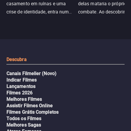
casamento em ruínas e uma
delas mataria o próprio f
crise de identidade, entra num
combate. Ao descobrir a
jogo sexualizado de gato e rato
verdade, ela deixa a rotin
com uma mulher branca
fábrica e parte em uma 
misteriosa no metrô. A escalada
implacável contra quem
leva a um desfecho violento.
escondeu os fatos, dispo
tudo pela vingança.
Descubra
Canais Filmelier (Novo)
Indicar Filmes
Lançamentos
Filmes 2026
Melhores Filmes
Assistir Filmes Online
Filmes Grátis Completos
Todos os Filmes
Melhores Sagas