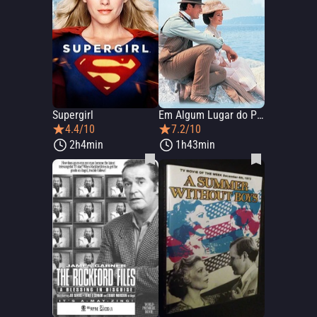
Supergirl
Em Algum Lugar do Passado
4.4/10
7.2/10
2h4min
1h43min