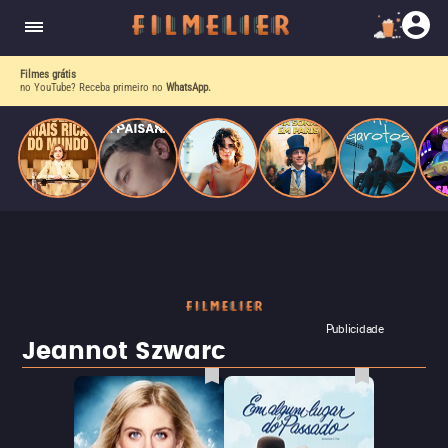
corrupção política envolvendo um ex-presidente.
do
Mundo
Filmes grátis
no YouTube? Receba primeiro no
WhatsApp.
Publicidade
Jeannot Szwarc