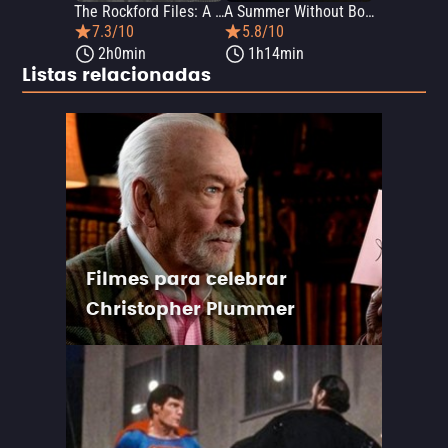
The Rockford Files: A Blessing in Disguise
A Summer Without Boys
7.3/10
5.8/10
2h0min
1h14min
Listas relacionadas
Filmes para celebrar
Christopher Plummer