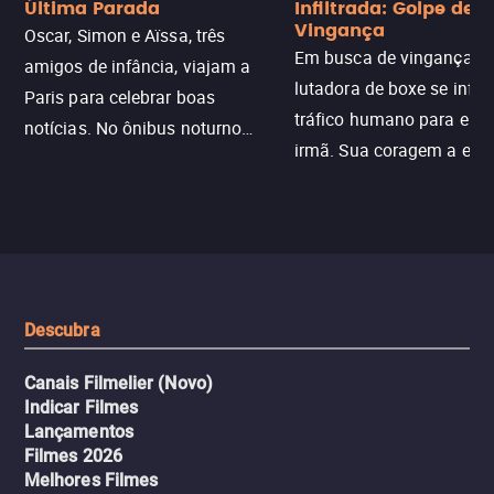
Última Parada
Infiltrada: Golpe de
Vingança
Oscar, Simon e Aïssa, três
Em busca de vingança, u
amigos de infância, viajam a
lutadora de boxe se infilt
Paris para celebrar boas
tráfico humano para enco
notícias. No ônibus noturno
irmã. Sua coragem a enfr
N121 de volta, uma troca entre
com criminosos implacáv
passageiros escala e a situação
segredos perigosos e sit
sai do controle, transformando a
que testam sua resistênci
viagem em um intenso thriller
urbano.
Descubra
Canais Filmelier (Novo)
Indicar Filmes
Lançamentos
Filmes 2026
Melhores Filmes