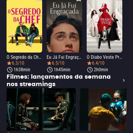
O Segredo da Chef
Eu Já Fui Engraçada
O Diabo Veste Prada 2
O 
6.3/10
6.5/10
6.4/10
1h38min
1h45min
2h0min
Filmes: lançamentos da semana
nos streamings