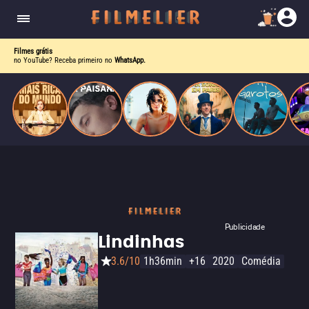
corrupção política envolvendo um ex-presidente.
do
Mundo
Filmes grátis
no YouTube? Receba primeiro no
WhatsApp.
Publicidade
Lindinhas
3.6/10
1h36min
+16
2020
Comédia