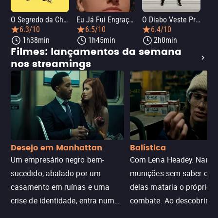
O Segredo da Chef
Eu Já Fui Engraçada
O Diabo Veste Prada 2
O 
6.3/10
6.5/10
6.4/10
1h38min
1h45min
2h0min
Filmes: lançamentos da semana
nos streamings
Desejo em Manhattan
Balística
Um empresário negro bem-
Com Lena Headey. Nanc
sucedido, abalado por um
munições sem saber qu
casamento em ruínas e uma
delas mataria o próprio f
crise de identidade, entra num
combate. Ao descobrir a
jogo sexualizado de gato e rato
verdade, ela deixa a rotin