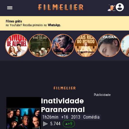
Omer, um designer de sapatos rico e dono de uma
empresa, se apaixone e se case com ela.
Filmes grátis
no YouTube? Receba primeiro no
WhatsApp.
Publicidade
Inatividade
Paranormal
1h26min
+16
2013
Comédia
5.744
+
9