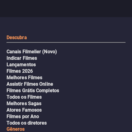
com uma mulher branca
fábrica e parte em uma 
misteriosa no metrô. A escalada
implacável contra quem
leva a um desfecho violento.
escondeu os fatos, dispo
tudo pela vingança.
Descubra
Canais Filmelier (Novo)
Indicar Filmes
Lançamentos
Filmes 2026
Melhores Filmes
Assistir Filmes Online
Filmes Grátis Completos
Todos os Filmes
Melhores Sagas
Atores Famosos
Filmes por Ano
Todos os diretores
Gêneros