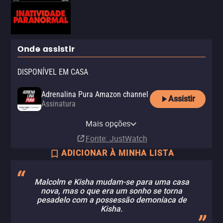
Onde assistir
DISPONÍVEL EM CASA
Adrenalina Pura Amazon channel
Assistir
Assinatura
Adrenalina Pura Apple TV
Amazon Prime Video Store
Apple TV Store
channel
NetMovies
Mais opções
Aluguel
Aluguel
R$ 11,90
Assinatura
Fonte
: JustWatch
ADICIONAR À MINHA LISTA
Malcolm e Kisha mudam-se para uma casa
nova, mas o que era um sonho se torna
pesadelo com a possessão demoníaca de
Kisha.