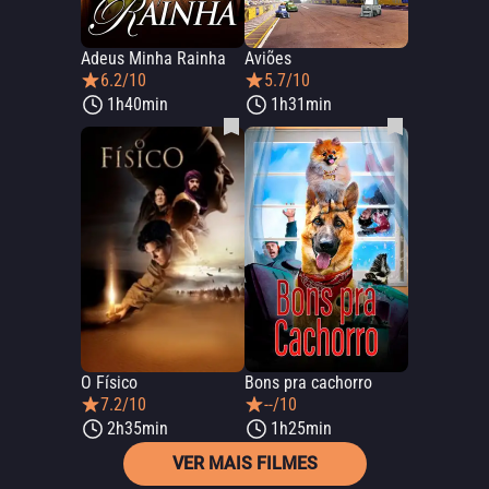
Adeus Minha Rainha
Aviões
6.2/10
5.7/10
1h40min
1h31min
O Físico
Bons pra cachorro
7.2/10
--/10
2h35min
1h25min
VER MAIS FILMES