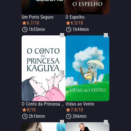
Um Porto Seguro
O Espelho
6.7/10
6.5/10
1h55min
1h44min
O Conto da Princesa Kaguya
Vidas ao Vento
8/10
7.8/10
2h16min
2h6min