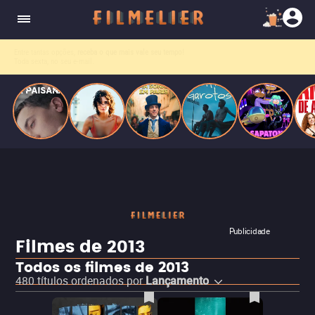
homens gays, coloca sua carreira em risco
quando se apaixona por um de seus alvos.
Entre tantas opções,
receba o que mais vale seu tempo!
Toda sexta, no seu e-mail.
Publicidade
Filmes de 2013
Todos os filmes de 2013
480
títulos ordenados por
Lançamento