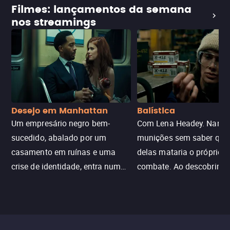
Filmes: lançamentos da semana
nos streamings
Desejo em Manhattan
Balística
Um empresário negro bem-
Com Lena Headey. Nanc
sucedido, abalado por um
munições sem saber qu
casamento em ruínas e uma
delas mataria o próprio f
crise de identidade, entra num
combate. Ao descobrir a
jogo sexualizado de gato e rato
verdade, ela deixa a rotin
com uma mulher branca
fábrica e parte em uma 
misteriosa no metrô. A escalada
implacável contra quem
leva a um desfecho violento.
escondeu os fatos, dispo