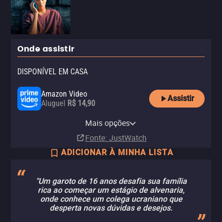
Onde assistir
DISPONÍVEL EM CASA
Amazon Video
Assistir
Aluguel
R$ 14,90
Apple TV Store
Claro TV+
Vivo Play
Mais opções
Aluguel
Aluguel
Aluguel
R$ 14,90
Fonte
: JustWatch
ADICIONAR À MINHA LISTA
"Um garoto de 16 anos desafia sua família
rica ao começar um estágio de alvenaria,
onde conhece um colega ucraniano que
desperta novas dúvidas e desejos.