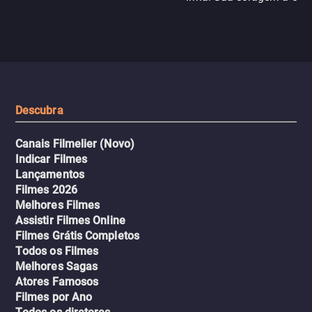
N121 de volta, uma troca entre
com criminosos implacáv
passageiros escala e a situação
segredos perigosos e sit
sai do controle, transformando a
que testam sua resistênci
viagem em um intenso thriller
urbano.
Descubra
Canais Filmelier (Novo)
Indicar Filmes
Lançamentos
Filmes 2026
Melhores Filmes
Assistir Filmes Online
Filmes Grátis Completos
Todos os Filmes
Melhores Sagas
Atores Famosos
Filmes por Ano