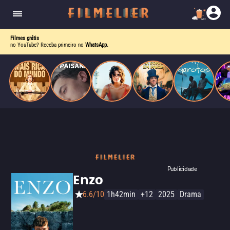
corrupção política envolvendo um ex-presidente.
do
Mundo
Filmes grátis
no YouTube? Receba primeiro no
WhatsApp.
Publicidade
Enzo
6.6/10
1h42min
+12
2025
Drama