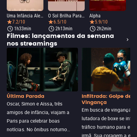
Uma Infância Alemã
O Sol Brilha Para Todos
Alpha
7.2/10
6.5/10
5.9/10
1h33min
2h13min
2h2min
Filmes: lançamentos da semana
nos streamings
Última Parada
Infiltrada: Golpe de
Vingança
Oscar, Simon e Aïssa, três
Em busca de vingança, u
amigos de infância, viajam a
lutadora de boxe se infilt
Paris para celebrar boas
tráfico humano para enco
notícias. No ônibus noturno
irmã. Sua coragem a enfr