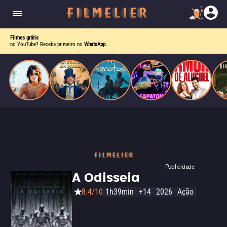
o desejo e a dor, a linha entre o livro que ele
escrevia e a vida real começa a desaparecer.
Filmes grátis
no YouTube? Receba primeiro no
WhatsApp.
Publicidade
A Odisseia
8.4/10
1h39min
+14
2026
Ação