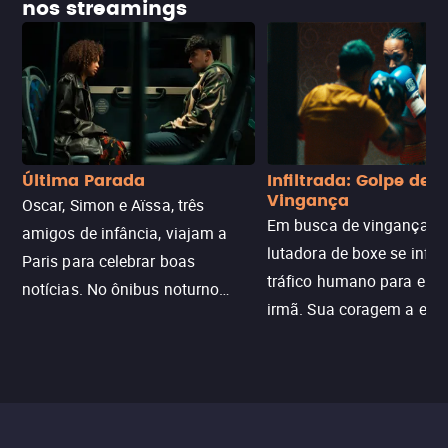
nos streamings
Última Parada
Infiltrada: Golpe de
Vingança
Oscar, Simon e Aïssa, três
Em busca de vingança, u
amigos de infância, viajam a
lutadora de boxe se infilt
Paris para celebrar boas
tráfico humano para enco
notícias. No ônibus noturno
irmã. Sua coragem a enfr
N121 de volta, uma troca entre
com criminosos implacáv
passageiros escala e a situação
segredos perigosos e sit
sai do controle, transformando a
que testam sua resistênci
viagem em um intenso thriller
urbano.