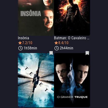
Insônia
Batman: O Cavaleiro das Trevas Ressurge
7.2/10
8.4/10
1h58min
2h44min