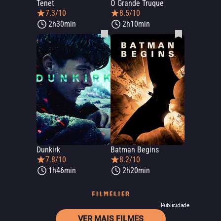
Tenet
O Grande Truque
7.3/10
8.5/10
2h30min
2h10min
Dunkirk
Batman Begins
7.8/10
8.2/10
1h46min
2h20min
Publicidade
VER MAIS FILMES