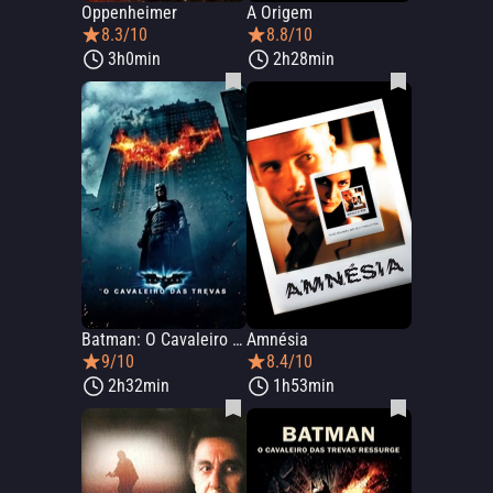
Oppenheimer
A Origem
8.3/10
8.8/10
3h0min
2h28min
Batman: O Cavaleiro das Trevas
Amnésia
9/10
8.4/10
2h32min
1h53min