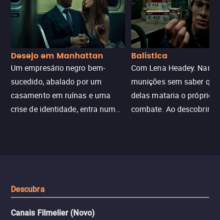
Desejo em Manhattan
Balística
Um empresário negro bem-
Com Lena Headey. Nanc
sucedido, abalado por um
munições sem saber qu
casamento em ruínas e uma
delas mataria o próprio f
crise de identidade, entra num
combate. Ao descobrir a
jogo sexualizado de gato e rato
verdade, ela deixa a rotin
com uma mulher branca
fábrica e parte em uma 
misteriosa no metrô. A escalada
implacável contra quem
leva a um desfecho violento.
escondeu os fatos, dispo
tudo pela vingança.
Descubra
Canais Filmelier (Novo)