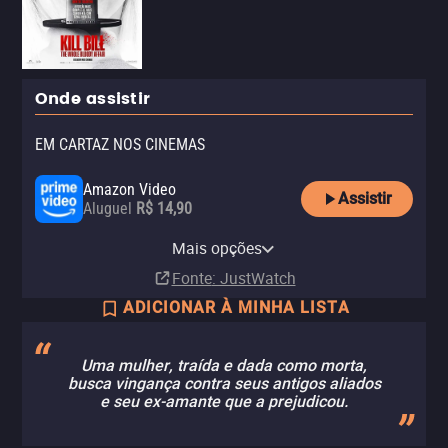
Onde assistir
EM CARTAZ NOS CINEMAS
Amazon Video
Assistir
Aluguel
R$ 14,90
Apple TV Store
Ingresso.com
Mais opções
Aluguel
Nos cinemas
R$ 14,90
Fonte
: JustWatch
ADICIONAR À MINHA LISTA
Uma mulher, traída e dada como morta,
busca vingança contra seus antigos aliados
e seu ex-amante que a prejudicou.