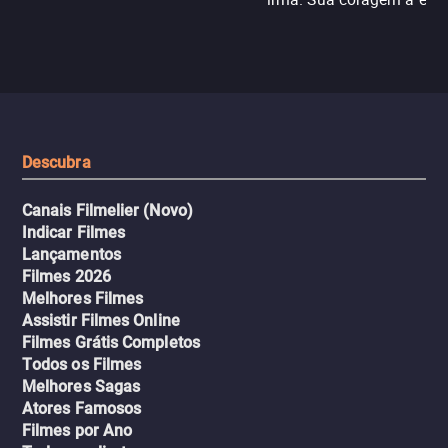
N121 de volta, uma troca entre
com criminosos implacáv
passageiros escala e a situação
segredos perigosos e sit
sai do controle, transformando a
que testam sua resistênci
viagem em um intenso thriller
urbano.
Descubra
Canais Filmelier (Novo)
Indicar Filmes
Lançamentos
Filmes 2026
Melhores Filmes
Assistir Filmes Online
Filmes Grátis Completos
Todos os Filmes
Melhores Sagas
Atores Famosos
Filmes por Ano