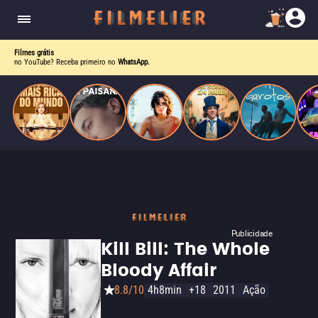
corrupção política envolvendo um ex-presidente.
do
Mundo
Filmes grátis
no YouTube? Receba primeiro no
WhatsApp.
Publicidade
Kill Bill: The Whole
Bloody Affair
8.8/10
4h8min
+18
2011
Ação