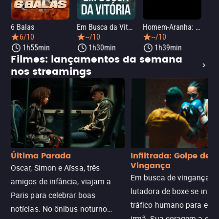
6 Balas
Em Busca da Vitória
Homem-Aranha: Um Novo Dia
A O
6/10
--/10
--/10
1h55min
1h30min
1h39min
Filmes: lançamentos da semana
nos streamings
Última Parada
Infiltrada: Golpe de
Vingança
Oscar, Simon e Aïssa, três
Em busca de vingança, u
amigos de infância, viajam a
lutadora de boxe se infilt
Paris para celebrar boas
tráfico humano para enco
notícias. No ônibus noturno
irmã. Sua coragem a enfr