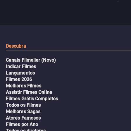
passageiros escala e a situação
segredos perigosos e sit
sai do controle, transformando a
que testam sua resistênci
viagem em um intenso thriller
urbano.
Descubra
Canais Filmelier (Novo)
Indicar Filmes
Lançamentos
Filmes 2026
Melhores Filmes
Assistir Filmes Online
Filmes Grátis Completos
Todos os Filmes
Melhores Sagas
Atores Famosos
Filmes por Ano
Todos os diretores