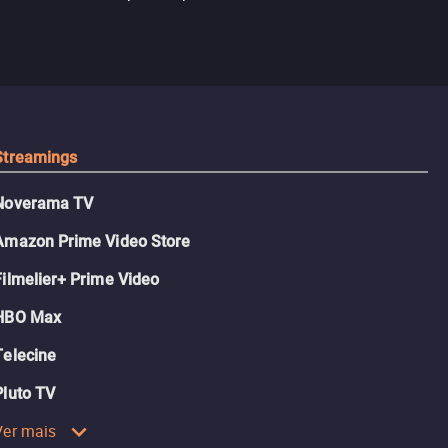
logia que
sociedade atu
colégio, o plano era simples —
 chance de
até o coração resolver complicar
am.
tudo.
Streamings
Noverama TV
Amazon Prime Video Store
Filmelier+ Prime Video
HBO Max
Telecine
Pluto TV
Ver mais