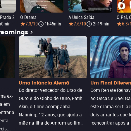
 Prada 2
O Drama
A Única Saída
Ó Paí, 
h0min
7.3/10
1h45min
7.6/10
2h19min
6.3/
treamings
Uma Infância Alemã
Um Final Difere
Do diretor vencedor do Urso de
Com Renate Reinsve
ma ex-
Ouro e do Globo de Ouro, Fatih
ao Oscar, e Gael Ga
ra em
Akin, o filme acompanha
este drama sci-fi 
ntrar a
Nanning, 12 anos, que ajuda a
dois amantes que 
enta
mãe na ilha de Amrum ao fim
reencontrar após a
eis,