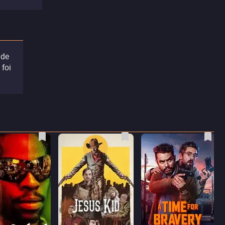
 de
 foi