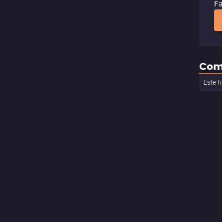
Fa
Com
Este f