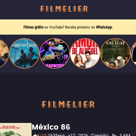
Filmes grátis
no YouTube? Receba primeiro no
WhatsApp.
México 86
6/10
1h35min
+12
2026
Comédia
3.694