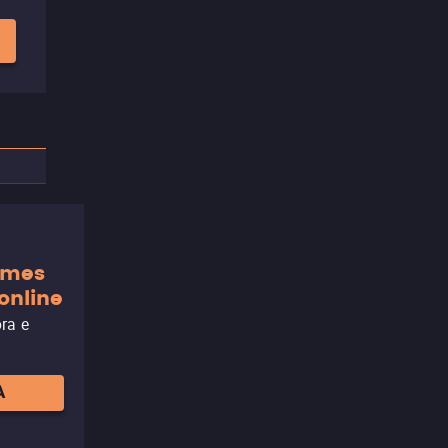
ilmes
online
ora e
A