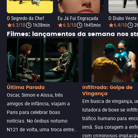
O Segredo da Chef
Eu Já Fui Engraçada
O Diabo Veste
6.3/10
1h38min
6.5/10
1h45min
6.4/10
2
Filmes: lançamentos da semana nos s
Última Parada
Infiltrada: Golpe de
Vingança
Oscar, Simon e Aïssa, três
Em busca de vingança, u
amigos de infância, viajam a
lutadora de boxe se infilt
Paris para celebrar boas
tráfico humano para enco
notícias. No ônibus noturno
irmã. Sua coragem a enfr
N121 de volta, uma troca entre
com criminosos implacáv