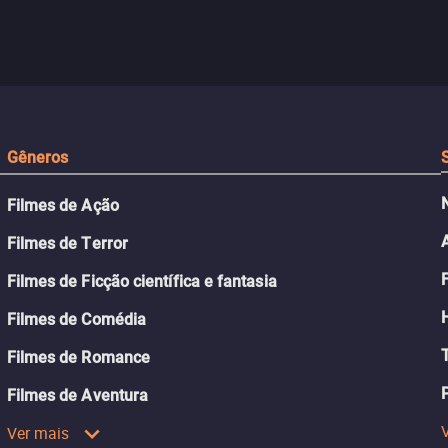
da guerra. Quando a paz chega,
meio de uma tecno
uações
a aparente proteção da ilha se
oferece uma última
a.
rompe e ele precisa encarar o
reviver o que senti
passado.
Gêneros
Filmes de Ação
Filmes de Terror
Filmes de Ficção científica e fantasia
Filmes de Comédia
Filmes de Romance
Filmes de Aventura
Ver mais