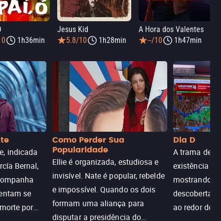
Ó
Jesus Kid
A Hora dos Valentes
10
1h36min
5.8/10
1h28min
--/10
1h47min
nte
Como Perder Sua
Dia D
Popularidade
, indicada
A trama de DI
Ellie é organizada, estudiosa e
rcía Bernal,
existência de
invisível. Nate é popular, rebelde
acompanha
mostrando c
e impossível. Quando os dois
tentam se
descoberta ir
formam uma aliança para
 morte por
ao redor do 
disputar a presidência do