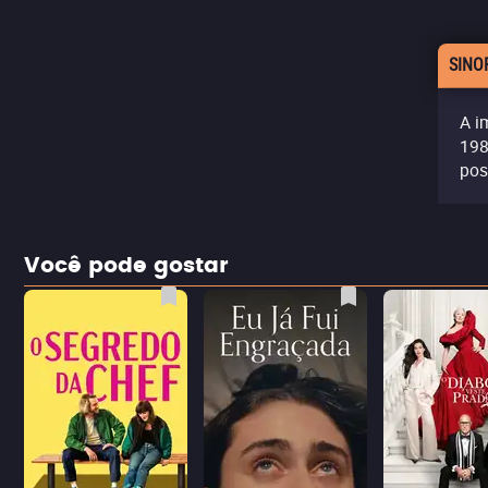
SINO
A i
198
pos
Você pode gostar