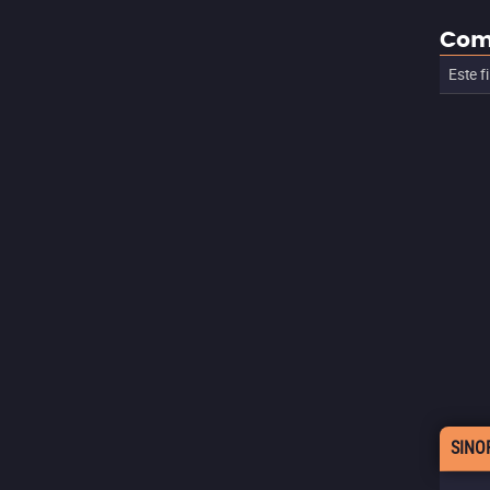
Com
Este f
SINO