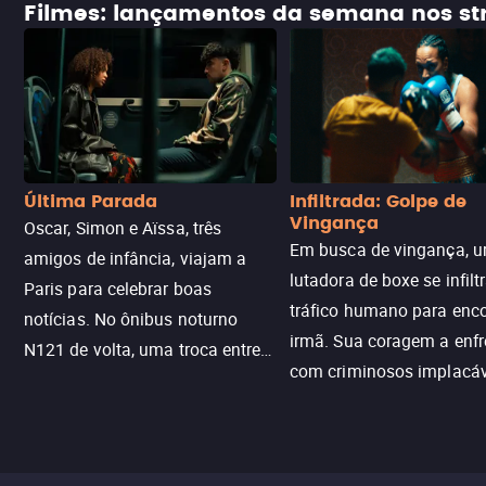
Filmes: lançamentos da semana nos s
Última Parada
Infiltrada: Golpe de
Vingança
Oscar, Simon e Aïssa, três
Em busca de vingança, u
amigos de infância, viajam a
lutadora de boxe se infilt
Paris para celebrar boas
tráfico humano para enco
notícias. No ônibus noturno
irmã. Sua coragem a enfr
N121 de volta, uma troca entre
com criminosos implacáv
passageiros escala e a situação
segredos perigosos e sit
sai do controle, transformando a
que testam sua resistênci
viagem em um intenso thriller
urbano.