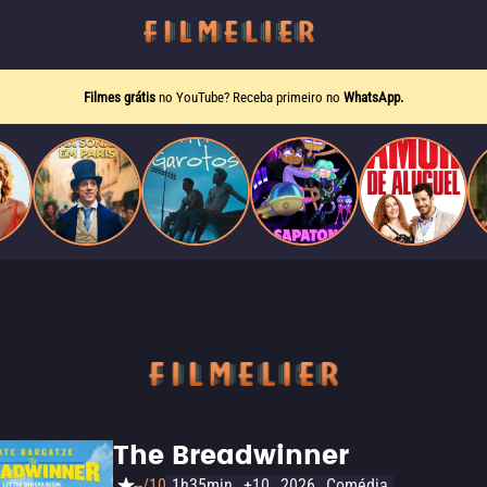
Filmes grátis
no YouTube? Receba primeiro no
WhatsApp.
The Breadwinner
--/10
1h35min
+10
2026
Comédia