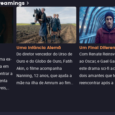
treamings
Uma Infância Alemã
Um Final Difere
Do diretor vencedor do Urso de
Com Renate Reinsve
ma ex-
Ouro e do Globo de Ouro, Fatih
ao Oscar, e Gael Ga
ra em
Akin, o filme acompanha
este drama sci-fi 
ntrar a
Nanning, 12 anos, que ajuda a
dois amantes que 
enta
mãe na ilha de Amrum ao fim
reencontrar após a
eis,
da guerra. Quando a paz chega,
meio de uma tecno
uações
a aparente proteção da ilha se
oferece uma última
a.
rompe e ele precisa encarar o
reviver o que senti
passado.