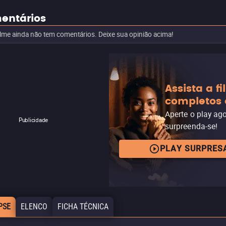
entários
ilme ainda não tem comentários. Deixe sua opinião acima!
Assista a f
completos 
Aperte o play ag
Publicidade
surpreenda-se!
PLAY SURPRES
PSE
ELENCO
FICHA TÉCNICA