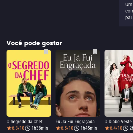
Uma
com
pai
Você pode gostar
O Segredo da Chef
Eu Já Fui Engraçada
O Diabo Veste
6.3/10
1h38min
6.5/10
1h45min
6.4/10
2