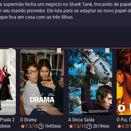
 supermãe fecha um negócio no Shark Tank, trocando de pape
 seu marido provedor. Ele luta para se adaptar ao novo papel d
 que fica em casa com as três filhas.
 Prada 2
O Drama
A Única Saída
Ó Paí, 
h0min
7.3/10
1h45min
7.6/10
2h19min
6.3/