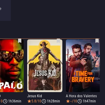
l
e
Ó
Jesus Kid
A Hora dos Valentes
10
1h36min
5.8/10
1h28min
--/10
1h47min