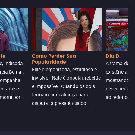
nte
Como Perder Sua
Dia D
Popularidade
, indicada
A trama de DI
Ellie é organizada, estudiosa e
rcía Bernal,
existência de
invisível. Nate é popular, rebelde
acompanha
mostrando c
e impossível. Quando os dois
tentam se
descoberta ir
formam uma aliança para
 morte por
ao redor do 
disputar a presidência do
logia que
sociedade atu
colégio, o plano era simples —
 chance de
até o coração resolver complicar
am.
tudo.