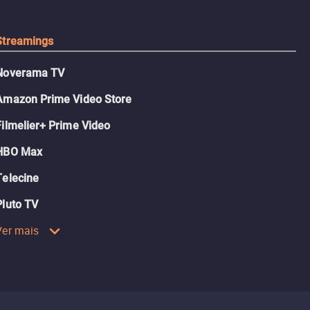
Streamings
Noverama TV
Amazon Prime Video Store
Filmelier+ Prime Video
HBO Max
Telecine
Pluto TV
Ver mais