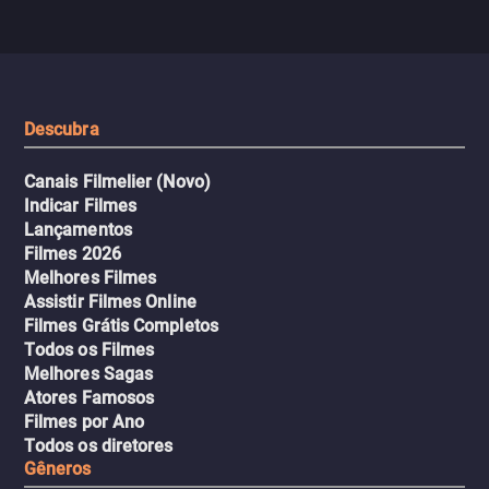
segredos perigosos e sit
sai do controle, transformando a
que testam sua resistênci
viagem em um intenso thriller
urbano.
Descubra
Canais Filmelier (Novo)
Indicar Filmes
Lançamentos
Filmes 2026
Melhores Filmes
Assistir Filmes Online
Filmes Grátis Completos
Todos os Filmes
Melhores Sagas
Atores Famosos
Filmes por Ano
Todos os diretores
Gêneros