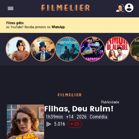
o desejo e a dor, a linha entre o livro que ele
escrevia e a vida real começa a desaparecer.
Filmes grátis
no YouTube? Receba primeiro no
WhatsApp.
Publicidade
Filhas, Deu Ruim!
1h39min
+14
2026
Comédia
5.016
-20