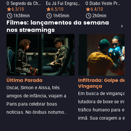
O Segredo da Chef
Eu Já Fui Engraçada
O Diabo Veste Prada 2
O 
6.3/10
6.5/10
6.4/10
1h38min
1h45min
2h0min
Filmes: lançamentos da semana
nos streamings
Última Parada
Infiltrada: Golpe de
Vingança
Oscar, Simon e Aïssa, três
Em busca de vingança, u
amigos de infância, viajam a
lutadora de boxe se infilt
Paris para celebrar boas
tráfico humano para enco
notícias. No ônibus noturno
irmã. Sua coragem a enfr
N121 de volta, uma troca entre
com criminosos implacáv
passageiros escala e a situação