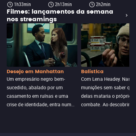
1h33min
2h13min
2h2min
Filmes: lançamentos da semana
nos streamings
Desejo em Manhattan
Balística
Um empresário negro bem-
Com Lena Headey. Nanc
sucedido, abalado por um
munições sem saber qu
casamento em ruínas e uma
delas mataria o próprio f
crise de identidade, entra num
combate. Ao descobrir a
jogo sexualizado de gato e rato
verdade, ela deixa a rotin
com uma mulher branca
fábrica e parte em uma 
misteriosa no metrô. A escalada
implacável contra quem