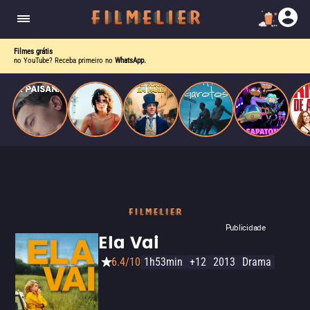
homens gays, coloca sua carreira em risco
quando se apaixona por um de seus alvos.
Filmes grátis
no YouTube? Receba primeiro no
WhatsApp.
Publicidade
Ela Vai
6.4/10
1h53min
+12
2013
Drama