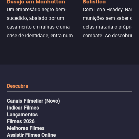
Desejo em Manhattan
Balística
Um empresário negro bem-
Com Lena Headey. Nanc
sucedido, abalado por um
munições sem saber qu
casamento em ruínas e uma
delas mataria o próprio f
crise de identidade, entra num
combate. Ao descobrir a
jogo sexualizado de gato e rato
verdade, ela deixa a rotin
com uma mulher branca
fábrica e parte em uma 
misteriosa no metrô. A escalada
implacável contra quem
leva a um desfecho violento.
escondeu os fatos, dispo
tudo pela vingança.
Descubra
Canais Filmelier (Novo)
Indicar Filmes
Lançamentos
Filmes 2026
Melhores Filmes
Assistir Filmes Online