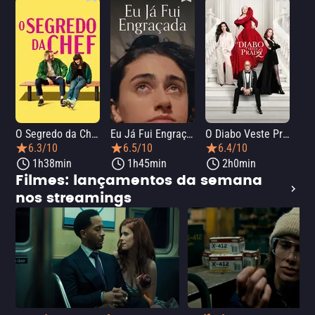
O Segredo da Chef
Eu Já Fui Engraçada
O Diabo Veste Prada 2
O 
6.3/10
6.5/10
6.4/10
1h38min
1h45min
2h0min
Filmes: lançamentos da semana
nos streamings