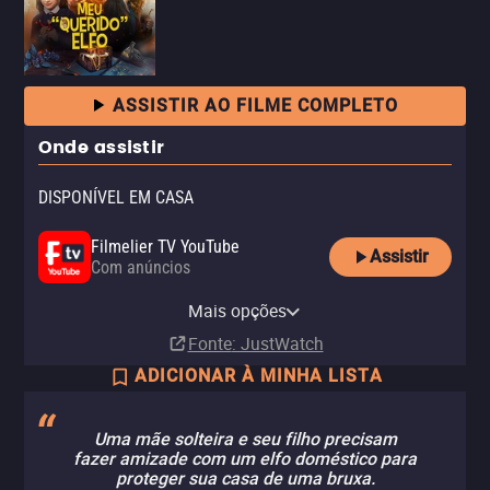
ASSISTIR AO FILME COMPLETO
Onde assistir
DISPONÍVEL EM CASA
Filmelier TV YouTube
Assistir
Com anúncios
Apple TV Store
Claro TV+
Vivo Play
Amazon Prime Video
Amazon Prime Video with Ads
YouTube
Looke
Looke Amazon Channel
NetMovies
Pluto TV
Mais opções
Compra
Aluguel
Aluguel
Assinatura
Assinatura
Aluguel
Assinatura
Assinatura
R$ 17,90
Fonte
: JustWatch
ADICIONAR À MINHA LISTA
Uma mãe solteira e seu filho precisam
fazer amizade com um elfo doméstico para
proteger sua casa de uma bruxa.