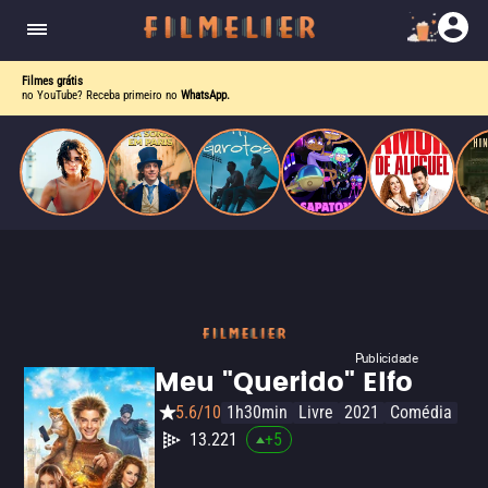
o desejo e a dor, a linha entre o livro que ele
escrevia e a vida real começa a desaparecer.
Filmes grátis
no YouTube? Receba primeiro no
WhatsApp.
Publicidade
Meu "Querido" Elfo
5.6/10
1h30min
Livre
2021
Comédia
13.221
+
5