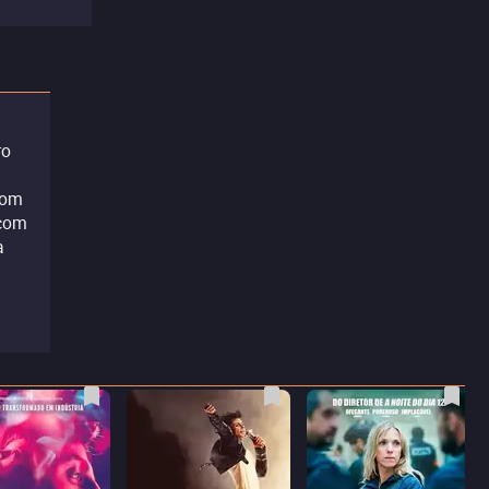
ro
com
 com
a