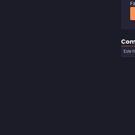
Fa
Com
Este f