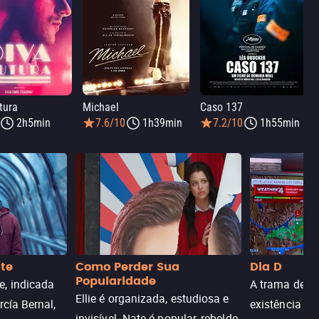
tura
Michael
Caso 137
2h5min
7.6/10
1h39min
7.2/10
1h55min
nte
Como Perder Sua
Dia D
Popularidade
, indicada
A trama de DI
Ellie é organizada, estudiosa e
rcía Bernal,
existência de
invisível. Nate é popular, rebelde