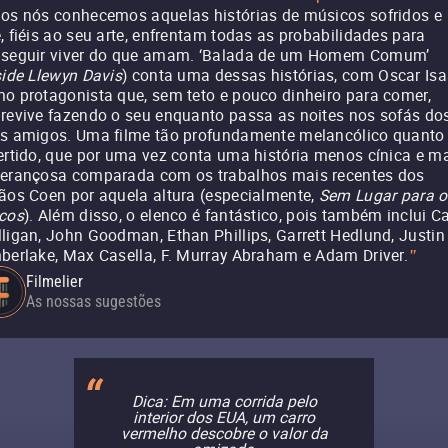
os nós conhecemos aquelas histórias de músicos sofridos e
, fiéis ao seu arte, enfrentam todas as probabilidades para
seguir viver do que amam. ‘Balada de um Homem Comum’
side Llewyn Davis
) conta uma dessas histórias, com Oscar Is
o protagonista que, sem teto e pouco dinheiro para comer,
revive fazendo o seu enquanto passa as noites nos sofás do
s amigos. Uma filme tão profundamente melancólico quanto
ertido, que por uma vez conta uma história menos cínica e m
erançosa comparada com os trabalhos mais recentes dos
ãos Coen por aquela altura (especialmente,
Sem Lugar para o
cos
). Além disso, o elenco é fantástico, pois também inclui C
ligan, John Goodman, Ethan Phillips, Garrett Hedlund, Justin
berlake, Max Casella, F. Murray Abraham e Adam Driver.
"
Filmelier
As nossas sugestões
Dica: Em uma corrida pelo
interior dos EUA, um carro
vermelho descobre o valor da