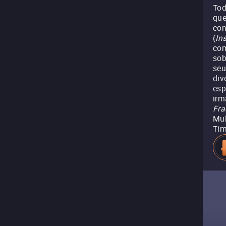
Tod
que
con
(
In
com
sob
seu
div
esp
irm
Fra
Mul
Tim