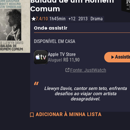
Balada de um Homem
Comum
7.4/10
1h45min
+12
2013
Drama
Onde assistir
DISPONÍVEL EM CASA
Apple TV Store
Assisti
Aluguel
R$ 11,90
Fonte
: JustWatch
Llewyn Davis, cantor sem teto, enfrenta
desafios ao viajar com artista
desagradável.
ADICIONAR À MINHA LISTA