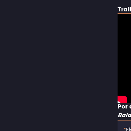
Trai
Por 
Bal
El
"