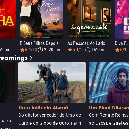
E Seus Filhos Depois Deles
As Pessoas Ao Lado
Diva Fu
h2min
6.4/10
2h20min
5.4/10
1h25min
6/10
treamings
Uma Infância Alemã
Um Final Difere
Do diretor vencedor do Urso de
Com Renate Reinsve
ma ex-
Ouro e do Globo de Ouro, Fatih
ao Oscar, e Gael Ga
ra em