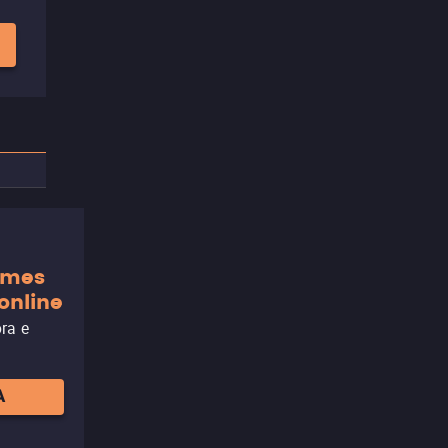
ilmes
online
ora e
A