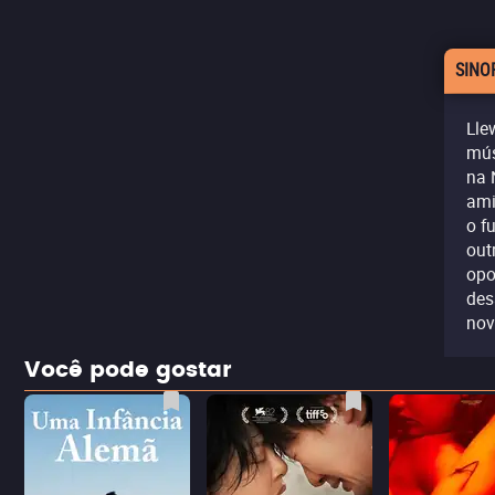
SINO
Lle
mús
na 
ami
o f
out
opo
des
nov
Você pode gostar