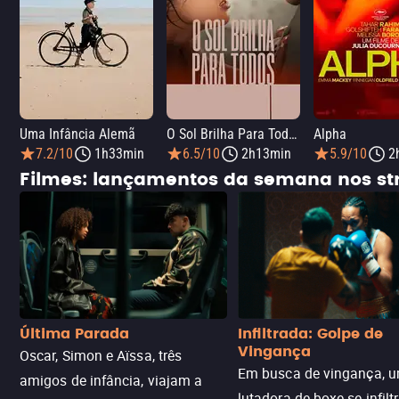
Uma Infância Alemã
O Sol Brilha Para Todos
Alpha
7.2/10
1h33min
6.5/10
2h13min
5.9/10
2
Filmes: lançamentos da semana nos s
Última Parada
Infiltrada: Golpe de
Vingança
Oscar, Simon e Aïssa, três
Em busca de vingança, u
amigos de infância, viajam a
lutadora de boxe se infilt