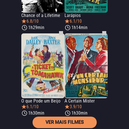
Chance of a Lifetime
Larápios
6.8/10
6.1/10
1h29min
1h14min
O que Pode um Beijo
A Certain Mister
6.1/10
3.9/10
1h30min
1h30min
VER MAIS FILMES