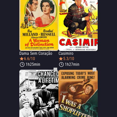
Dama Sem Coração
Casimiro
6.6/10
5.3/10
1h25min
1h27min