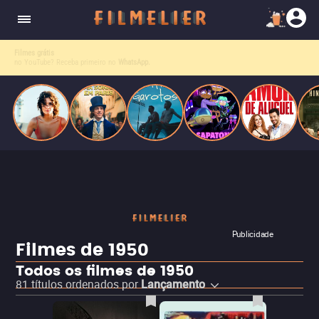
o desejo e a dor, a linha entre o livro que ele
escrevia e a vida real começa a desaparecer.
Experimente o Filmelier+, no Prime Video
. Filmes que combinam com você — e com o olhar do Fil
Publicidade
Filmes de 1950
Todos os filmes de 1950
81
títulos ordenados por
Lançamento