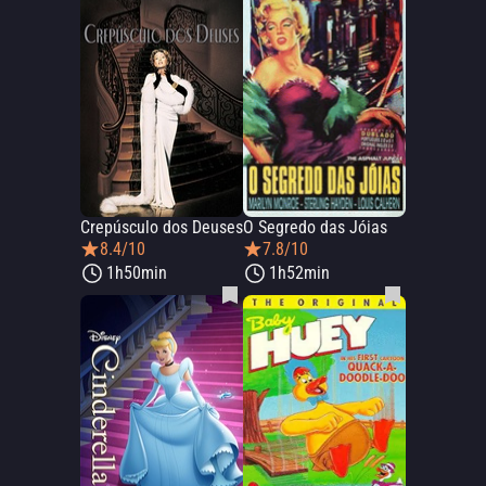
Crepúsculo dos Deuses
O Segredo das Jóias
8.4/10
7.8/10
1h50min
1h52min