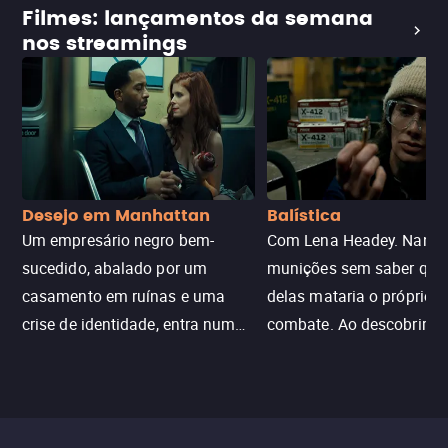
Filmes: lançamentos da semana
nos streamings
Desejo em Manhattan
Balística
Um empresário negro bem-
Com Lena Headey. Nanc
sucedido, abalado por um
munições sem saber qu
casamento em ruínas e uma
delas mataria o próprio f
crise de identidade, entra num
combate. Ao descobrir a
jogo sexualizado de gato e rato
verdade, ela deixa a rotin
com uma mulher branca
fábrica e parte em uma 
misteriosa no metrô. A escalada
implacável contra quem
leva a um desfecho violento.
escondeu os fatos, dispo