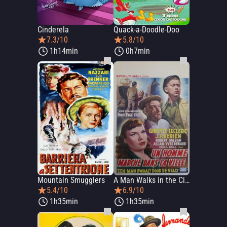
Cinderela
Quack-a-Doodle-Doo
7.3/10
5.8/10
1h14min
0h7min
Mountain Smugglers
A Man Walks in the City
5.4/10
6.9/10
1h35min
1h35min