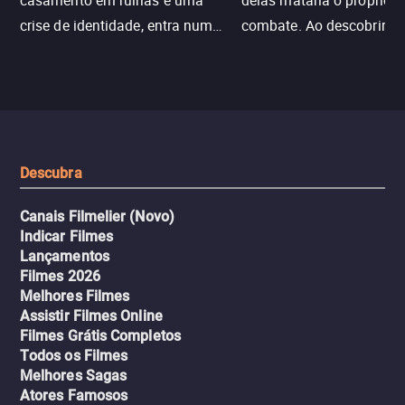
casamento em ruínas e uma
delas mataria o próprio f
crise de identidade, entra num
combate. Ao descobrir a
jogo sexualizado de gato e rato
verdade, ela deixa a rotin
com uma mulher branca
fábrica e parte em uma 
misteriosa no metrô. A escalada
implacável contra quem
leva a um desfecho violento.
escondeu os fatos, dispo
tudo pela vingança.
Descubra
Canais Filmelier (Novo)
Indicar Filmes
Lançamentos
Filmes 2026
Melhores Filmes
Assistir Filmes Online
Filmes Grátis Completos
Todos os Filmes
Melhores Sagas
Atores Famosos