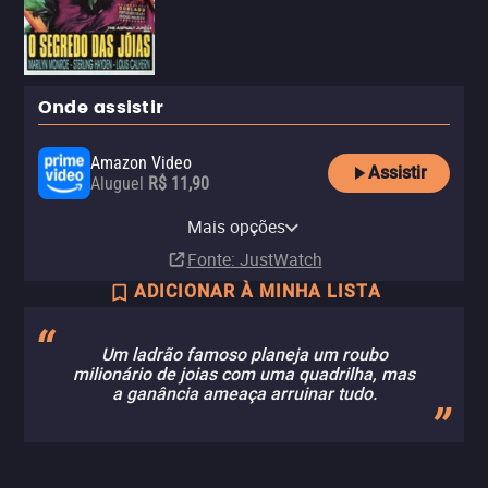
Onde assistir
Amazon Video
Assistir
Aluguel
R$ 11,90
Apple TV Store
Filmicca
Looke
Looke Amazon Channel
Mais opções
Compra
Assinatura
Assinatura
Assinatura
R$ 17,90
Fonte
: JustWatch
ADICIONAR À MINHA LISTA
Um ladrão famoso planeja um roubo
milionário de joias com uma quadrilha, mas
a ganância ameaça arruinar tudo.