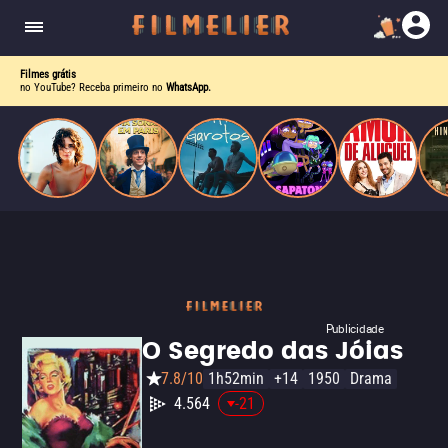
o desejo e a dor, a linha entre o livro que ele
escrevia e a vida real começa a desaparecer.
Filmes grátis
no YouTube? Receba primeiro no
WhatsApp.
Publicidade
O Segredo das Jóias
7.8/10
1h52min
+14
1950
Drama
4.564
-21