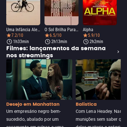
Uma Infância Alemã
O Sol Brilha Para Todos
Alpha
7.2/10
6.5/10
5.9/10
1h33min
2h13min
2h2min
Filmes: lançamentos da semana
nos streamings
Desejo em Manhattan
Balística
Um empresário negro bem-
Com Lena Headey. Nanc
sucedido, abalado por um
munições sem saber qu