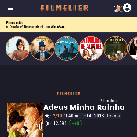
o desejo e a dor, a linha entre o livro que ele
escrevia e a vida real começa a desaparecer.
Filmes grátis
no YouTube? Receba primeiro no
WhatsApp.
Publicidade
Adeus Minha Rainha
6.2/10
1h40min
+14
2013
Drama
12.294
+
8