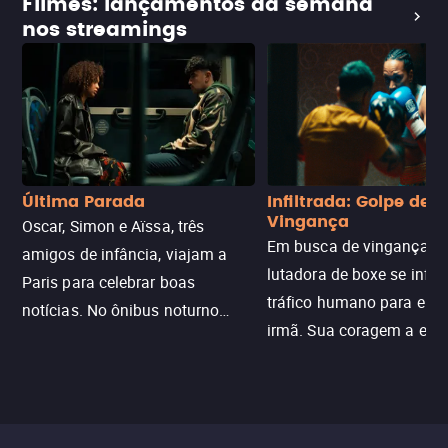
Filmes: lançamentos da semana
nos streamings
Última Parada
Infiltrada: Golpe de
Vingança
Oscar, Simon e Aïssa, três
Em busca de vingança, u
amigos de infância, viajam a
lutadora de boxe se infilt
Paris para celebrar boas
tráfico humano para enco
notícias. No ônibus noturno
irmã. Sua coragem a enfr
N121 de volta, uma troca entre
com criminosos implacáv
passageiros escala e a situação
segredos perigosos e sit
sai do controle, transformando a
que testam sua resistênci
viagem em um intenso thriller