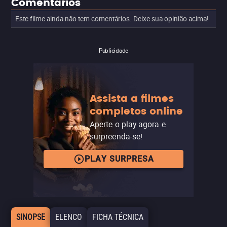
Comentários
Este filme ainda não tem comentários. Deixe sua opinião acima!
Publicidade
Assista a filmes
completos online
Aperte o play agora e
surpreenda-se!
PLAY SURPRESA
SINOPSE
ELENCO
FICHA TÉCNICA