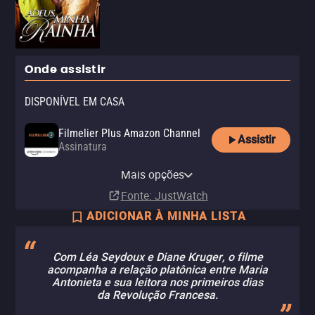
Onde assistir
DISPONÍVEL EM CASA
Filmelier Plus Amazon Channel
Assistir
Assinatura
Apple TV Store
YouTube
Mais opções
Compra
Aluguel
R$ 9,90
Fonte
: JustWatch
ADICIONAR À MINHA LISTA
Com Léa Seydoux e Diane Kruger, o filme
acompanha a relação platônica entre Maria
Antonieta e sua leitora nos primeiros dias
da Revolução Francesa.