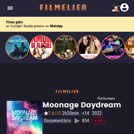
drama intenso sobre identidade, pressão social e
aceitação.
Filmes grátis
no YouTube? Receba primeiro no
WhatsApp.
Publicidade
Moonage Daydream
7.6/10
2h20min
+14
2022
Documentário
854
-68