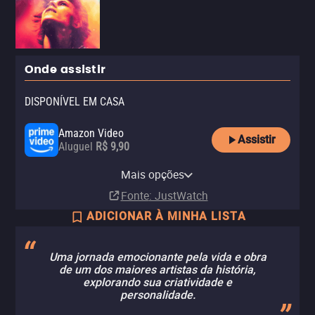
Onde assistir
DISPONÍVEL EM CASA
Amazon Video
Assistir
Aluguel
R$ 9,90
Apple TV Store
Claro TV+
YouTube
Claro video
Mais opções
Aluguel
Aluguel
Aluguel
Aluguel
R$ 9,90
R$ 6,90
Fonte
: JustWatch
ADICIONAR À MINHA LISTA
Uma jornada emocionante pela vida e obra
de um dos maiores artistas da história,
explorando sua criatividade e
personalidade.