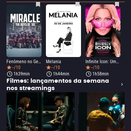
Fenômeno no Gelo: Hóquei na Guerra Fria
Melania
Infinite Icon: Uma Memória Visual
33 
--/10
--/10
--/10
1h39min
1h44min
1h58min
Filmes: lançamentos da semana
nos streamings