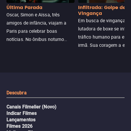
Última Parada
Infiltrada: Golpe de
Vingança
Oscar, Simon e Aïssa, três
Em busca de vingança, u
amigos de infância, viajam a
lutadora de boxe se infilt
Paris para celebrar boas
tráfico humano para enco
notícias. No ônibus noturno
irmã. Sua coragem a enfr
N121 de volta, uma troca entre
com criminosos implacáv
passageiros escala e a situação
segredos perigosos e sit
sai do controle, transformando a
que testam sua resistênci
viagem em um intenso thriller
urbano.
Descubra
Canais Filmelier (Novo)
Indicar Filmes
Lançamentos
Filmes 2026