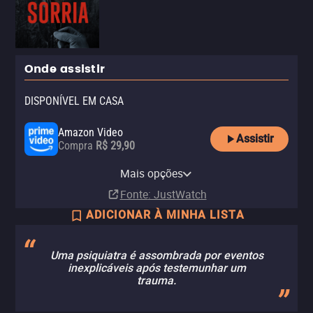
Onde assistir
DISPONÍVEL EM CASA
Amazon Video
Assistir
Compra
R$ 29,90
Apple TV Store
Claro TV+
YouTube
Mais opções
Compra
Aluguel
Aluguel
R$ 29,90
Fonte
: JustWatch
ADICIONAR À MINHA LISTA
Uma psiquiatra é assombrada por eventos
inexplicáveis após testemunhar um
trauma.