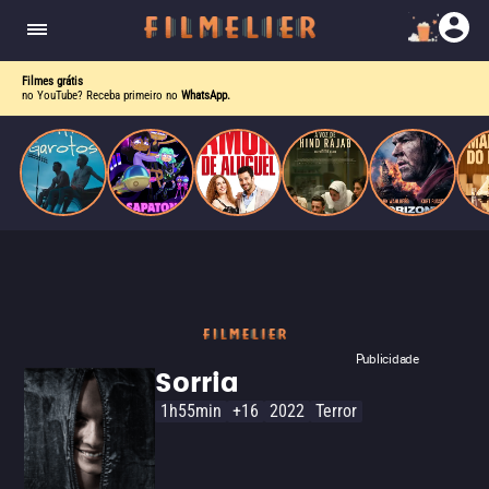
drama intenso sobre identidade, pressão social e
aceitação.
Filmes grátis
no YouTube? Receba primeiro no
WhatsApp.
Publicidade
Sorria
1h55min
+16
2022
Terror