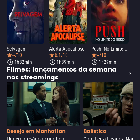
Selvagem
Alerta Apocalipse
Push: No Limite do Medo
Pân
--/10
6.1/10
--/10
1h32min
1h39min
1h29min
Filmes: lançamentos da semana
nos streamings
Desejo em Manhattan
Balística
Um empresário negro bem-
Com Lena Headey. Nanc