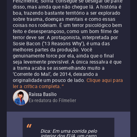
Felizmente, ‘Sorria’ consegue se desligar de parte
disso, mas ainda que não chegue lá. A história é
boa, trazendo bastante território a ser explorado
sobre trauma, doenças mentais e como essas
coisas nos rodeiam. É um terror psicológico bem
feito e desesperançoso, como um bom filme de
terror deve ser. A protagonista, interpretada por
Sosie Bacon (’13 Reasons Why’), é uma das
melhores partes da produção. Você
genuinamente torce por ela, ainda que o final
seja levemente previsível. A única ressalva é que
a trama acaba se assemelhando muito a
‘Corrente do Mal’, de 2014, deixando a
originalidade um pouco de lado.
Clique aqui para
ler a crítica completa
.
"
Raíssa Basílio
Ex-redatora do Filmelier
Dica: Em uma corrida pelo
interior dos EUA, um carro