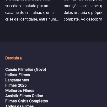
sucedido, abalado por um
munições sem saber qu
casamento em ruínas e uma
delas mataria o próprio f
crise de identidade, entra num
combate. Ao descobrir a
jogo sexualizado de gato e rato
verdade, ela deixa a rotin
com uma mulher branca
fábrica e parte em uma 
misteriosa no metrô. A escalada
implacável contra quem
leva a um desfecho violento.
escondeu os fatos, dispo
tudo pela vingança.
Descubra
Canais Filmelier (Novo)
Indicar Filmes
Lançamentos
Filmes 2026
Melhores Filmes
Assistir Filmes Online
Filmes Grátis Completos
Todos os Filmes