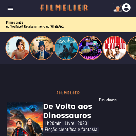
o desejo e a dor, a linha entre o livro que ele
escrevia e a vida real começa a desaparecer.
Filmes grátis
no YouTube? Receba primeiro no
WhatsApp.
Publicidade
De Volta aos
Dinossauros
1h20min
Livre
2023
Ficção científica e fantasia