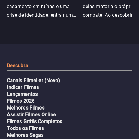
casamento em ruínas e uma
delas mataria o próprio f
crise de identidade, entra num
combate. Ao descobrir a
jogo sexualizado de gato e rato
verdade, ela deixa a rotin
com uma mulher branca
fábrica e parte em uma 
misteriosa no metrô. A escalada
implacável contra quem
leva a um desfecho violento.
escondeu os fatos, dispo
tudo pela vingança.
Descubra
Canais Filmelier (Novo)
Indicar Filmes
Lançamentos
Filmes 2026
Melhores Filmes
Assistir Filmes Online
Filmes Grátis Completos
Todos os Filmes
Melhores Sagas