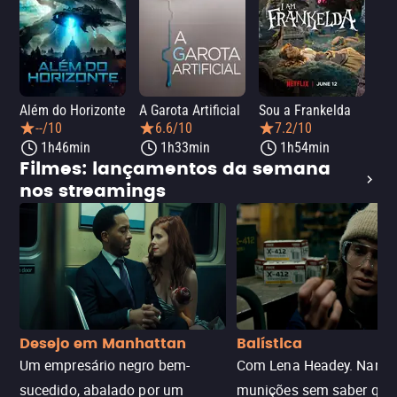
Além do Horizonte
A Garota Artificial
Sou a Frankelda
Dia
--/10
6.6/10
7.2/10
1h46min
1h33min
1h54min
Filmes: lançamentos da semana
nos streamings
Desejo em Manhattan
Balística
Um empresário negro bem-
Com Lena Headey. Nanc
sucedido, abalado por um
munições sem saber qu