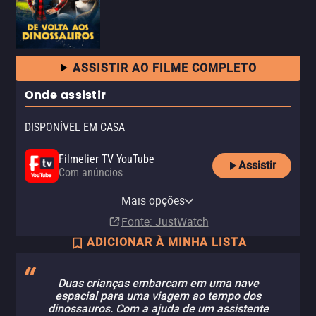
ASSISTIR AO FILME COMPLETO
Onde assistir
DISPONÍVEL EM CASA
Filmelier TV YouTube
Assistir
Com anúncios
Amazon Video
Apple TV Store
Claro TV+
Vivo Play
YouTube
Mais opções
Compra
Aluguel
Aluguel
Aluguel
Aluguel
R$ 4,90
R$ 14,90
Fonte
: JustWatch
ADICIONAR À MINHA LISTA
Duas crianças embarcam em uma nave
espacial para uma viagem ao tempo dos
dinossauros. Com a ajuda de um assistente