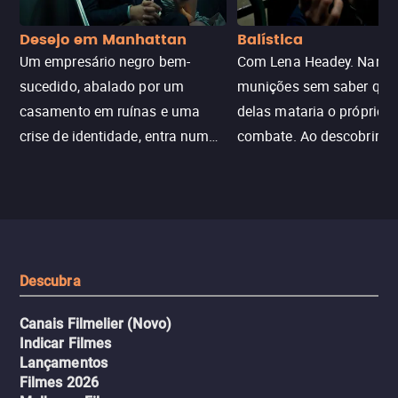
Desejo em Manhattan
Balística
Um empresário negro bem-
Com Lena Headey. Nanc
sucedido, abalado por um
munições sem saber qu
casamento em ruínas e uma
delas mataria o próprio f
crise de identidade, entra num
combate. Ao descobrir a
jogo sexualizado de gato e rato
verdade, ela deixa a rotin
com uma mulher branca
fábrica e parte em uma 
misteriosa no metrô. A escalada
implacável contra quem
leva a um desfecho violento.
escondeu os fatos, dispo
tudo pela vingança.
Descubra
Canais Filmelier (Novo)
Indicar Filmes
Lançamentos
Filmes 2026