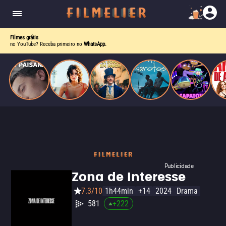
homens gays, coloca sua carreira em risco
quando se apaixona por um de seus alvos.
Filmes grátis
no YouTube? Receba primeiro no
WhatsApp.
Publicidade
Zona de Interesse
7.3/10
1h44min
+14
2024
Drama
581
+
222