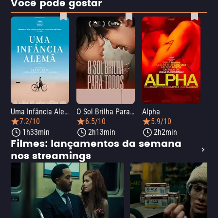
Você pode gostar
Uma Infância Alemã
O Sol Brilha Para Todos
Alpha
7.2/10
6.5/10
5.9/10
1h33min
2h13min
2h2min
Filmes: lançamentos da semana
nos streamings