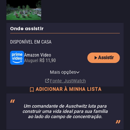
Onde assistir
DISPONÍVEL EM CASA
Amazon Video
Assistir
Aluguel
R$ 11,90
Apple TV Store
Claro TV+
Amazon Prime Video
Amazon Prime Video with Ads
Claro video
Mais opções
Compra
Aluguel
Assinatura
Assinatura
Aluguel
R$ 6,90
R$ 19,90
Fonte
: JustWatch
ADICIONAR À MINHA LISTA
Um comandante de Auschwitz luta para
construir uma vida ideal para sua família
ao lado do campo de concentração.