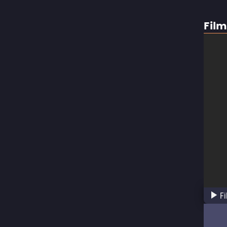
Film
F