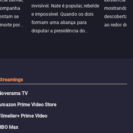
invisível. Nate é popular, rebelde
acompanha
mostrando c
e impossível. Quando os dois
tentam se
descoberta ir
formam uma aliança para
 morte por
ao redor do 
disputar a presidência do
logia que
sociedade atu
colégio, o plano era simples —
 chance de
até o coração resolver complicar
am.
tudo.
Streamings
Noverama TV
Amazon Prime Video Store
Filmelier+ Prime Video
HBO Max