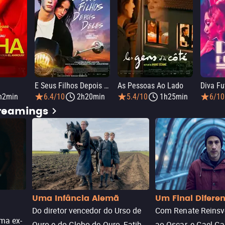
E Seus Filhos Depois Deles
As Pessoas Ao Lado
Diva Fu
h2min
6.4/10
2h20min
5.4/10
1h25min
6/10
treamings
Uma Infância Alemã
Um Final Difere
Do diretor vencedor do Urso de
Com Renate Reinsve
ma ex-
Ouro e do Globo de Ouro, Fatih
ao Oscar, e Gael Ga