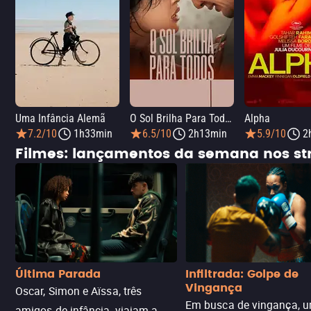
Uma Infância Alemã
O Sol Brilha Para Todos
Alpha
7.2/10
1h33min
6.5/10
2h13min
5.9/10
2
Filmes: lançamentos da semana nos s
Última Parada
Infiltrada: Golpe de
Vingança
Oscar, Simon e Aïssa, três
Em busca de vingança, u
amigos de infância, viajam a