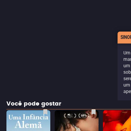
SINO
Um 
mar
um 
sob
ser
um 
ape
Você pode gostar