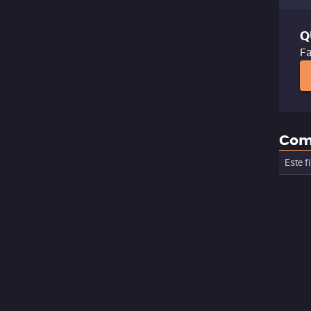
Q
Fa
Com
Este f