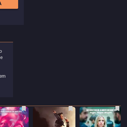
A
o
de
 em