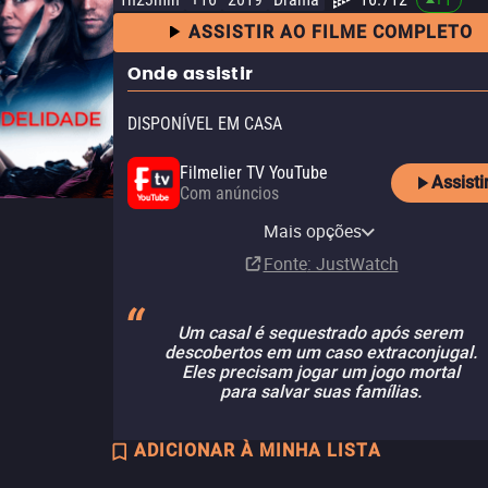
ASSISTIR AO FILME COMPLETO
Onde assistir
DISPONÍVEL EM CASA
Filmelier TV YouTube
Assisti
Com anúncios
Amazon Prime Video with
Apple TV Store
Claro TV+
Vivo Play
Amazon Prime Video
Globoplay
YouTube
Looke
Ads
NetMovies
Pluto TV
Mais opções
Compra
Aluguel
Aluguel
Assinatura
Assinatura
Aluguel
Assinatura
R$ 17,90
Assinatura
Fonte
: JustWatch
Um casal é sequestrado após serem
descobertos em um caso extraconjugal.
Eles precisam jogar um jogo mortal
para salvar suas famílias.
ADICIONAR À MINHA LISTA