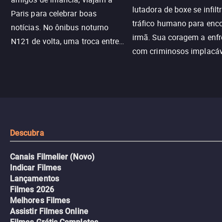
lutadora de boxe se infilt
Paris para celebrar boas
tráfico humano para enco
notícias. No ônibus noturno
irmã. Sua coragem a enfr
N121 de volta, uma troca entre
com criminosos implacáv
passageiros escala e a situação
segredos perigosos e sit
sai do controle, transformando a
que testam sua resistênci
viagem em um intenso thriller
urbano.
Descubra
Canais Filmelier (Novo)
Indicar Filmes
Lançamentos
Filmes 2026
Melhores Filmes
Assistir Filmes Online