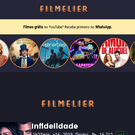
Filmes grátis
no YouTube? Receba primeiro no
WhatsApp.
Infidelidade
1h23min
+16
2019
Drama
16.712
+
1