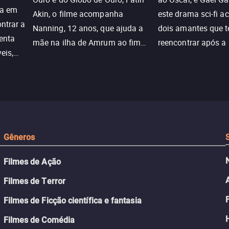
ra em
Akin, o filme acompanha
este drama sci-fi 
ntrar a
Nanning, 12 anos, que ajuda a
dois amantes que 
enta
mãe na ilha de Amrum ao fim
reencontrar após a
eis,
da guerra. Quando a paz chega,
meio de uma tecno
uações
a aparente proteção da ilha se
oferece uma última
a.
rompe e ele precisa encarar o
reviver o que senti
passado.
Gêneros
Filmes de Ação
Filmes de Terror
Filmes de Ficção científica e fantasia
Filmes de Comédia