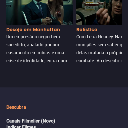
Desejo em Manhattan
Balística
Um empresário negro bem-
Com Lena Headey. Nanc
sucedido, abalado por um
munições sem saber qu
casamento em ruínas e uma
delas mataria o próprio f
crise de identidade, entra num
combate. Ao descobrir a
jogo sexualizado de gato e rato
verdade, ela deixa a rotin
com uma mulher branca
fábrica e parte em uma 
misteriosa no metrô. A escalada
implacável contra quem
leva a um desfecho violento.
escondeu os fatos, dispo
tudo pela vingança.
Descubra
Canais Filmelier (Novo)
Indicar Filmes