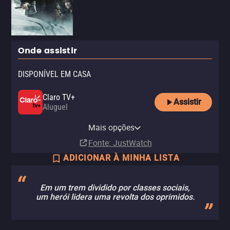
Onde assistir
DISPONÍVEL EM CASA
Claro TV+
Assistir
Aluguel
MUBI
MUBI Amazon Channel
Pluto TV
Mais opções
Assinatura
Assinatura
Fonte
: JustWatch
ADICIONAR À MINHA LISTA
Em um trem dividido por classes sociais,
um herói lidera uma revolta dos oprimidos.