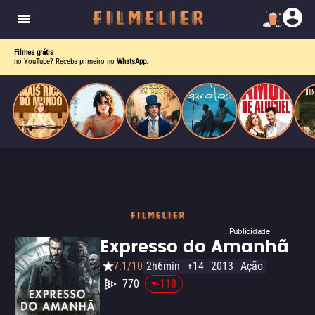
corrupção política envolvendo um ex-presidente.
do
Mundo
Filmes grátis
no YouTube? Receba primeiro no
WhatsApp.
Publicidade
Expresso do Amanhã
7.1/10
2h6min
+14
2013
Ação
770
-118