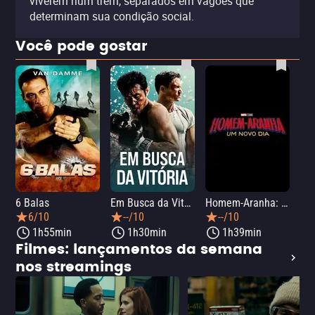
viverem num trem, separados em vagões que
determinam sua condição social.
Você pode gostar
6 Balas
Em Busca da Vitória
Homem-Aranha: Um Novo Dia
A O
6/10
--/10
--/10
1h55min
1h30min
1h39min
Filmes: lançamentos da semana
nos streamings