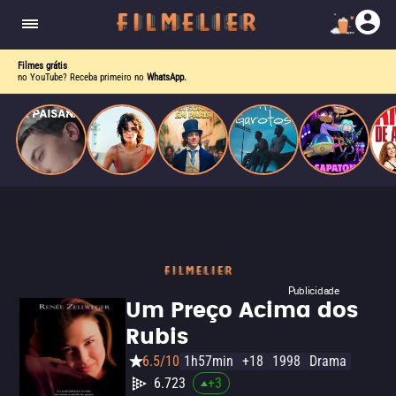
homens gays, coloca sua carreira em risco
quando se apaixona por um de seus alvos.
Filmes grátis
no YouTube? Receba primeiro no
WhatsApp.
Publicidade
Um Preço Acima dos
Rubis
6.5/10
1h57min
+18
1998
Drama
6.723
+
3