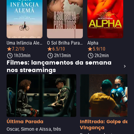
Uma Infância Alemã
O Sol Brilha Para Todos
Alpha
7.2/10
6.5/10
5.9/10
1h33min
2h13min
2h2min
Filmes: lançamentos da semana
nos streamings
Última Parada
Infiltrada: Golpe de
Vingança
Oscar, Simon e Aïssa, três