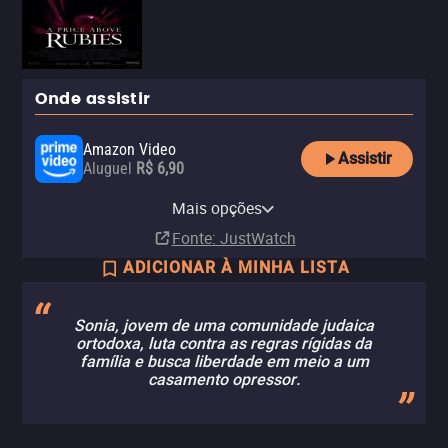
Onde assistir
Amazon Video
Assistir
Aluguel
R$ 6,90
Looke
Looke Amazon Channel
NetMovies
Pluto TV
Mais opções
Assinatura
Assinatura
Fonte
: JustWatch
ADICIONAR À MINHA LISTA
Sonia, jovem de uma comunidade judaica
ortodoxa, luta contra as regras rígidas da
família e busca liberdade em meio a um
casamento opressor.