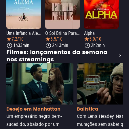
Uma Infância Alemã
O Sol Brilha Para Todos
Alpha
7.2/10
6.5/10
5.9/10
1h33min
2h13min
2h2min
Filmes: lançamentos da semana
nos streamings
Desejo em Manhattan
Balística
Um empresário negro bem-
Com Lena Headey. Nanc
sucedido, abalado por um
munições sem saber qu