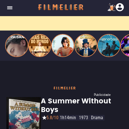
homens gays, coloca sua carreira em risco
quando se apaixona por um de seus alvos.
Entre tantas opções,
receba o que mais vale seu tempo!
Toda sexta, no seu e-mail.
Publicidade
A Summer Without
Boys
5.8/10
1h14min
1973
Drama