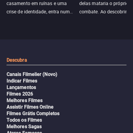
casamento em ruínas e uma
delas mataria o próprio f
crise de identidade, entra num
combate. Ao descobrir a
jogo sexualizado de gato e rato
verdade, ela deixa a rotin
com uma mulher branca
fábrica e parte em uma 
misteriosa no metrô. A escalada
implacável contra quem
leva a um desfecho violento.
escondeu os fatos, dispo
tudo pela vingança.
Descubra
Canais Filmelier (Novo)
Indicar Filmes
Lançamentos
Filmes 2026
Melhores Filmes
Assistir Filmes Online
Filmes Grátis Completos
Todos os Filmes
Melhores Sagas