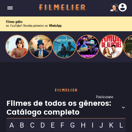
o desejo e a dor, a linha entre o livro que ele
escrevia e a vida real começa a desaparecer.
Filmes grátis
no YouTube? Receba primeiro no
WhatsApp.
Publicidade
Filmes de todos os gêneros:
Catálogo completo
A
B
C
D
E
F
G
H
I
J
K
L