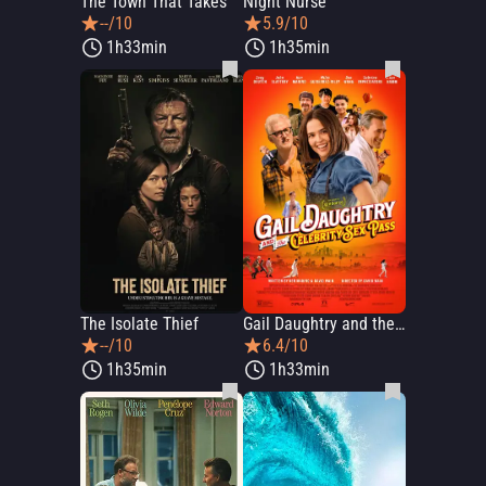
The Town That Takes
Night Nurse
--/10
5.9/10
1h33min
1h35min
The Isolate Thief
Gail Daughtry and the Celebrity Sex Pass
--/10
6.4/10
1h35min
1h33min