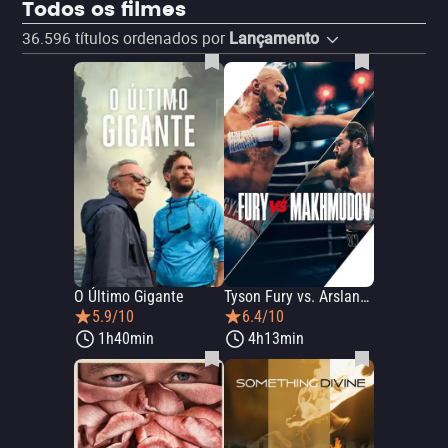
Todos os filmes
36.596
títulos ordenados por
Lançamento
O Último Gigante
Tyson Fury vs. Arslanbek Makhmudov
5.9/10
6.4/10
1h40min
4h13min