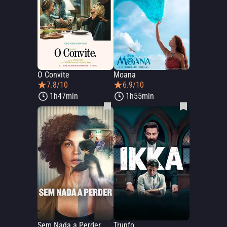
O Convite
Moana
7.8/10
6.9/10
1h47min
1h55min
Sem Nada a Perder
Trunfo