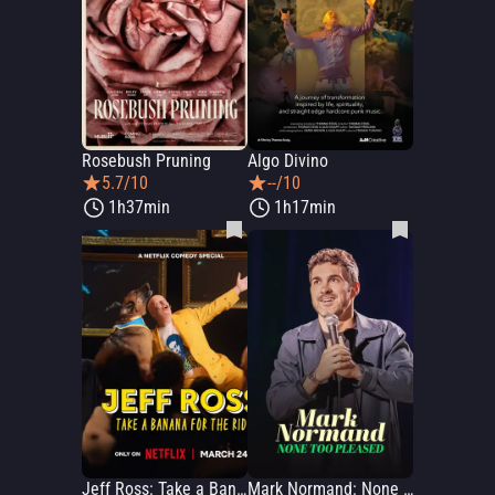
Rosebush Pruning
Algo Divino
5.7/10
--/10
1h37min
1h17min
Jeff Ross: Take a Banana for the Ride
Mark Normand: None Too Pleased