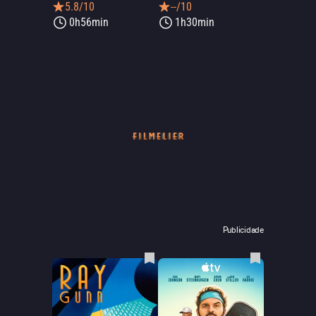
5.8/10
--/10
0h56min
1h30min
Publicidade