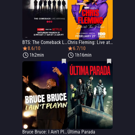
BTS: The Comeback Live - Arirang
Chris Fleming: Live at the Palace
8.6/10
6.7/10
1h2min
1h16min
Bruce Bruce: I Ain't Playin'
Última Parada