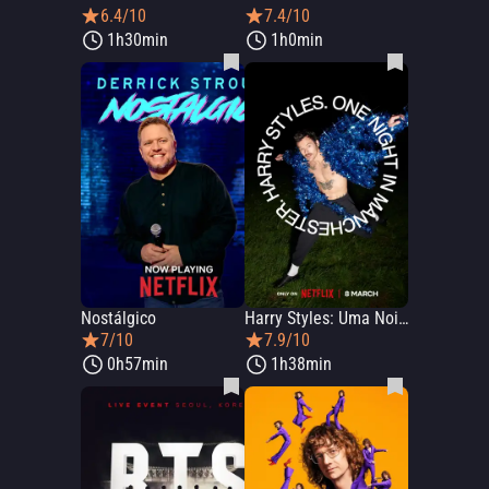
6.4/10
7.4/10
1h30min
1h0min
Nostálgico
Harry Styles: Uma Noite em Manchester
7/10
7.9/10
0h57min
1h38min