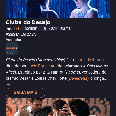
Clube do Desejo
6.1/10
1h59min
+18
2024
Drama
ASSISTA EM CASA
Assinatura
:
Clube do Desejo
(
Mon seul désir
) é um
filme de drama
dirigido por
Lucie Borleteau
(do aclamado
A Odisseia de
Alice
). Estrelado por Zita Hanrot (
Fatima
), vencedora do
prêmio César, e Louise Chevillotte (
Benedetta
), o longa
subverte o universo do striptease ao adotar um olhar
[+]
puramente feminino e sem julgamentos. Coescrito pela
SAIBA MAIS
atriz Laure Giappiconi, o roteiro prioriza a sororidade e a
autonomia, entregando uma história de descoberta
pessoal com trilha sonora vibrante e um tom autoral
ousado.