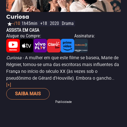
Curiosa
--/10
1h45min
+18
2020
Drama
ASSISTA EM CASA
Alugue ou Compre
:
Assinatura
:
Curiosa
- A mulher em que este filme se baseia, Marie de
Régnier, tornou-se uma das escritoras mais influentes da
França no início do século XX (às vezes sob o
pseudônimo de Gérard d'Houville). Embora o gancho
para 'Curiosa' seja o triângulo amoroso entre ela e os
[+]
poetas Henri de Régnier e Pierre Louÿs, o filme vai muito
SAIBA MAIS
além disso, porque narra a emancipação de uma mulher
Publicidade
que, no auge da Belle Époque, passou de objeto de
desejo masculino a alguém que desafiava os
preconceitos da burguesia francesa recatada de seu
tempo, tomando posse de seu corpo e de sua