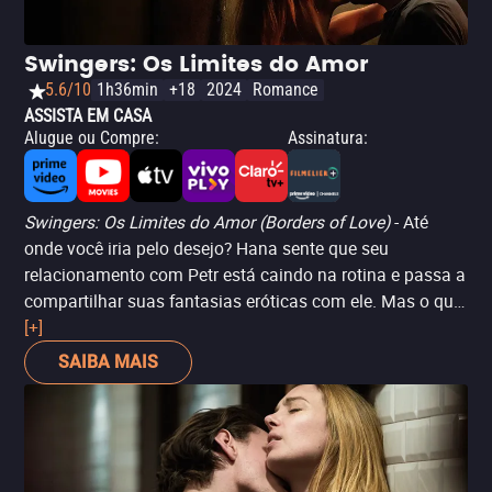
Swingers: Os Limites do Amor
5.6/10
1h36min
+18
2024
Romance
ASSISTA EM CASA
Alugue ou Compre
:
Assinatura
:
Swingers: Os Limites do Amor (Borders of Love)
- Até
onde você iria pelo desejo? Hana sente que seu
relacionamento com Petr está caindo na rotina e passa a
compartilhar suas fantasias eróticas com ele. Mas o que
começa com uma conversa despretensiosa logo se
[+]
transforma em uma aventura sexual intensa que pode
SAIBA MAIS
sair do controle. Com uma boa dose de drama e erotismo
na medida, esse filme te convida para uma autoreflexão
sobre sexo e relações não-monogamicas.