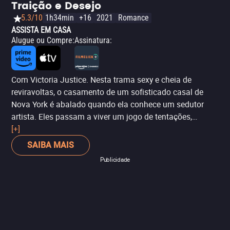
Traição e Desejo
5.3/10
1h34min
+16
2021
Romance
ASSISTA EM CASA
Alugue ou Compre
:
Assinatura
:
Com Victoria Justice. Nesta trama sexy e cheia de
reviravoltas, o casamento de um sofisticado casal de
Nova York é abalado quando ela conhece um sedutor
artista. Eles passam a viver um jogo de tentações,
ciúmes, traições com impactos inesperados.
[+]
SAIBA MAIS
Publicidade