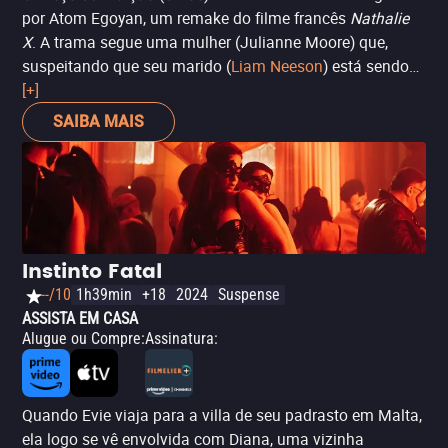
por Atom Egoyan, um remake do filme francês
Nathalie
X
. A trama segue uma mulher (Julianne Moore) que,
suspeitando que seu marido (
Liam Neeson
) está sendo
infiel, contrata uma escort (Amanda Seyfried) para
[+]
seduzi-lo e testar sua fidelidade. No entanto, o que
SAIBA MAIS
começa com suspeitas logo se transforma em uma teia
de inseguranças, desejo e manipulação. Uma excelente
opção se você procura algo intenso e sensual, com
grandes atuações.
Instinto Fatal
--/10
1h39min
+18
2024
Suspense
ASSISTA EM CASA
Alugue ou Compre
:
Assinatura
:
Quando Evie viaja para a villa de seu padrasto em Malta,
ela logo se vê envolvida com Diana, uma vizinha