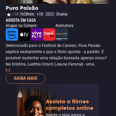
Pura Paixão
--/10
1h38min
+18
2022
Drama
ASSISTA EM CASA
Alugue ou Compre
:
Assinatura
:
Selecionado para o Festival de Cannes,
Pura Paixão
explora exatamente o que o título aponta - a paixão. É
possível sustentar uma relação baseada apenas nisso?
Na história, Laetitia Dosch (
Jeune Femme
) - uma
professora universitária parisiense intelectual e feminista
[+]
- se vê vivendo um intenso caso com um misterioso
SAIBA MAIS
homem casado de quem ela sabe quase nada. Cega pela
luxúria, ela se torna obcecada a ponto de perder a própria
identidade. Cheio de cenas picantes, a história dirigida
Assista a filmes
por Danielle Arbid (
Destemida
) toca em temáticas
completos online
interessantes como a solidão, a maternidade e o poder
do desejo.
Aperte o play agora e