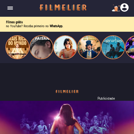
corrupção política envolvendo um ex-presidente.
do
Mundo
Filmes grátis
no YouTube? Receba primeiro no
WhatsApp.
Publicidade