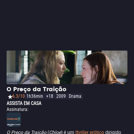
sexualidade por meio de sua reafirmação artística.
Portanto, apesar de ser um drama de época, é um filme
extremamente relevante hoje, em tempos de uma
discussão feminista tão ampla e necessária (algo
enfatizado por sua trilha sonora eletrônica e mais atual).
As performances do elenco completo são boas, mas
logicamente quem mais se destaca é a atriz Noémie
Merlant, que ficou famosa por 'Retrato de uma Jovem em
Chamas'.
O Preço da Traição
6.3/10
1h36min
+18
2009
Drama
ASSISTA EM CASA
Assinatura
:
O Preço da Traição
(
Chloe
) é um
thriller erótico
dirigido