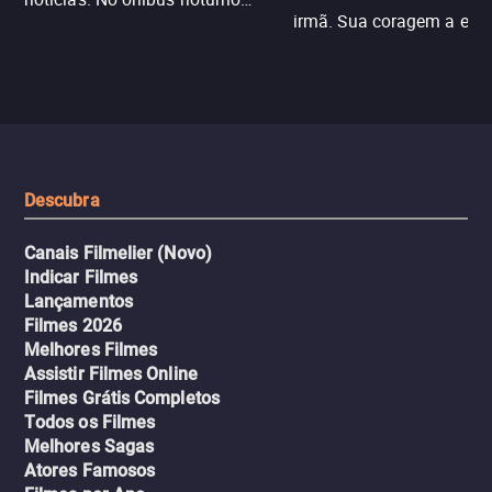
irmã. Sua coragem a enfr
N121 de volta, uma troca entre
com criminosos implacáv
passageiros escala e a situação
segredos perigosos e sit
sai do controle, transformando a
que testam sua resistênci
viagem em um intenso thriller
urbano.
Descubra
Canais Filmelier (Novo)
Indicar Filmes
Lançamentos
Filmes 2026
Melhores Filmes
Assistir Filmes Online
Filmes Grátis Completos
Todos os Filmes
Melhores Sagas
Atores Famosos