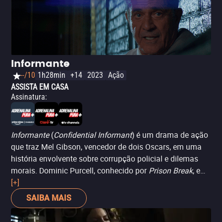
Informante
--/10
1h28min
+14
2023
Ação
ASSISTA EM CASA
Assinatura
:
Informante
(
Confidential Informant
) é um drama de ação
que traz Mel Gibson, vencedor de dois Oscars, em uma
história envolvente sobre corrupção policial e dilemas
morais. Dominic Purcell, conhecido por
Prison Break
, e
Kate Bosworth, de
[+]
The Enforcer
, completam o elenco,
interpretando agentes de narcóticos que buscam um
SAIBA MAIS
assassino de policiais durante uma epidemia de crack.