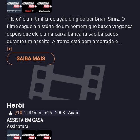
"Herói" é um thriller de ação dirigido por Brian Smrz. O
filme segue a história de um homem que busca vingança
depois que ele e uma caixa bancária são baleados
durante um assalto. A trama está bem amarrada e
mantém o público na ponta do assento durante todo o
[+]
filme. O elenco entrega boas performances,
SAIBA MAIS
especialmente Cuba Gooding Jr. no papel principal. As
sequências de ação são bem coreografadas e
visualmente impressionantes, além de aumentar a
empolgação do filme. Apesar de não oferecer nada
inovador em termos de narrativa, "Herói" é um filme de
ação firme que cumpre sua promessa de suspense e
Herói
emoção. No geral, "Herói" é obrigatório para os fãs do
--/10
1h34min
+16
2008
Ação
gênero e uma boa escolha para uma noite de cinema
ASSISTA EM CASA
com amigos.
Assinatura
: