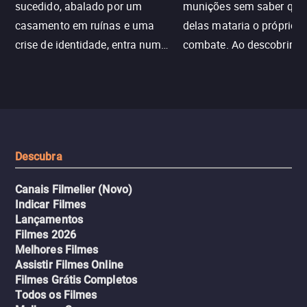
sucedido, abalado por um
munições sem saber qu
casamento em ruínas e uma
delas mataria o próprio f
crise de identidade, entra num
combate. Ao descobrir a
jogo sexualizado de gato e rato
verdade, ela deixa a rotin
com uma mulher branca
fábrica e parte em uma 
misteriosa no metrô. A escalada
implacável contra quem
leva a um desfecho violento.
escondeu os fatos, dispo
tudo pela vingança.
Descubra
Canais Filmelier (Novo)
Indicar Filmes
Lançamentos
Filmes 2026
Melhores Filmes
Assistir Filmes Online
Filmes Grátis Completos
Todos os Filmes