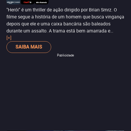
"Herói" é um thriller de ação dirigido por Brian Smrz. O
filme segue a história de um homem que busca vingança
depois que ele e uma caixa bancária são baleados
durante um assalto. A trama está bem amarrada e
mantém o público na ponta do assento durante todo o
[+]
filme. O elenco entrega boas performances,
SAIBA MAIS
especialmente Cuba Gooding Jr. no papel principal. As
Publicidade
sequências de ação são bem coreografadas e
visualmente impressionantes, além de aumentar a
empolgação do filme. Apesar de não oferecer nada
inovador em termos de narrativa, "Herói" é um filme de
ação firme que cumpre sua promessa de suspense e
emoção. No geral, "Herói" é obrigatório para os fãs do
gênero e uma boa escolha para uma noite de cinema
com amigos.