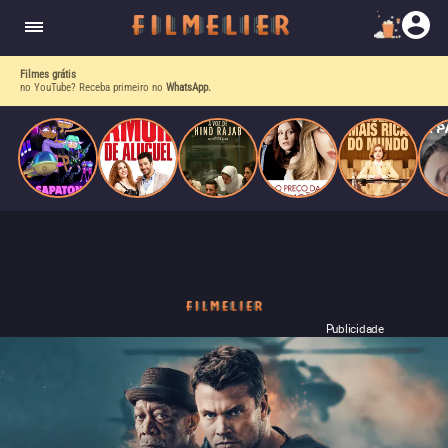
nave problemática e uma amiga cantora gay pop,
ela descobre que o verdadeiro poder vem de
dentro.
Filmes grátis
no YouTube? Receba primeiro no
WhatsApp.
Publicidade