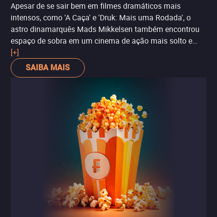
Apesar de se sair bem em filmes dramáticos mais
intensos, como 'A Caça' e 'Druk: Mais uma Rodada', o
astro dinamarquês Mads Mikkelsen também encontrou
espaço de sobra em um cinema de ação mais solto e
descompromissado. Este é o caso de 'Loucos por
[+]
Justiça'. Dirigido por Anders Thomas Jensen, de 'Entre o
SAIBA MAIS
Bem e o Mal', o longa-metragem mergulha na história de
um militar que perde a esposa num acidente que tem
tudo para ser conectado com a máfia local. Cheio de
violência e de cenas de tirar o fôlego, 'Loucos por Justiça'
mostra essa faceta de "tiro, porrada e bomba" de
Mikkelsen, que se prova novamente como um dos atores
mais versáteis do cinema.