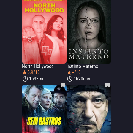
North Hollywood
Instinto Materno
5.9/10
--/10
1h33min
1h20min