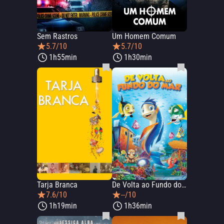
Sem Rastros
Um Homem Comum
5.7/10
5.7/10
1h55min
1h30min
Tarja Branca
De Volta ao Fundo do Mar
7.6/10
--/10
1h19min
1h36min