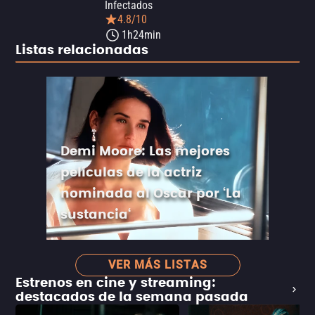
Infectados
4.8/10
1h24min
Listas relacionadas
Demi Moore: Las mejores
películas de la actriz
nominada al Oscar por ‘La
sustancia‘
VER MÁS LISTAS
Estrenos en cine y streaming:
destacados de la semana pasada