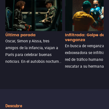
Última parada
Infiltrada: Golpe de
venganza
Oscar, Simon y Aïssa, tres
En busca de venganza, u
amigos de la infancia, viajan a
exboxeadora se infiltra e
París para celebrar buenas
red de tráfico humano pa
noticias. En el autobús nocturno
rescatar a su hermana m
N121, un intercambio entre
enfrentando criminales
pasajeros escala y la situación
despiadados, secretos
se descontrola, convirtiendo el
peligrosos y situaciones
viaje en un thriller urbano
extremas que ponen a pr
intenso.
resistencia.
Descubre