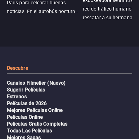
exboxeadora se infiltra e
París para celebrar buenas
red de tráfico humano pa
noticias. En el autobús nocturno
rescatar a su hermana m
N121, un intercambio entre
enfrentando criminales
pasajeros escala y la situación
despiadados, secretos
se descontrola, convirtiendo el
peligrosos y situaciones
viaje en un thriller urbano
extremas que ponen a pr
intenso.
resistencia.
Descubre
Canales Filmelier (Nuevo)
Sugerir Películas
Estrenos
Películas de 2026
Mejores Películas Online
Películas Online
Películas Gratis Completas
Todas Las Películas
Mejores Sagas