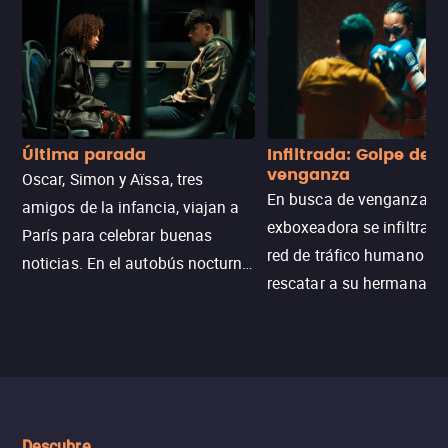
Última parada
Infiltrada: Golpe de
venganza
Oscar, Simon y Aïssa, tres
En busca de venganza, u
amigos de la infancia, viajan a
exboxeadora se infiltra e
París para celebrar buenas
red de tráfico humano pa
noticias. En el autobús nocturno
rescatar a su hermana m
N121, un intercambio entre
enfrentando criminales
pasajeros escala y la situación
despiadados, secretos
se descontrola, convirtiendo el
peligrosos y situaciones
viaje en un thriller urbano
extremas que ponen a pr
intenso.
resistencia.
Descubre