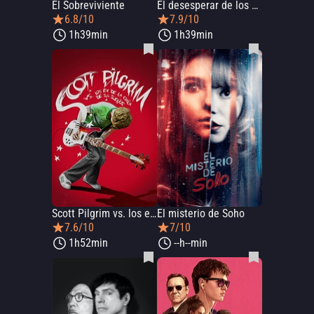
El Sobreviviente
El desesperar de los muertos
6.8/10
7.9/10
1h39min
1h39min
Scott Pilgrim vs. los ex de la chica de sus sueños
El misterio de Soho
7.6/10
7/10
1h52min
--h--min