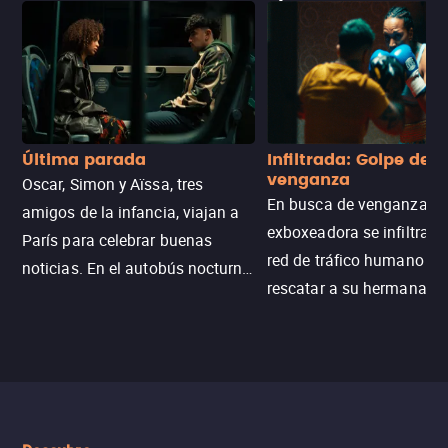
Última parada
Infiltrada: Golpe de
venganza
Oscar, Simon y Aïssa, tres
En busca de venganza, u
amigos de la infancia, viajan a
exboxeadora se infiltra e
París para celebrar buenas
red de tráfico humano pa
noticias. En el autobús nocturno
rescatar a su hermana m
N121, un intercambio entre
enfrentando criminales
pasajeros escala y la situación
despiadados, secretos
se descontrola, convirtiendo el
peligrosos y situaciones
viaje en un thriller urbano
extremas que ponen a pr
intenso.
resistencia.