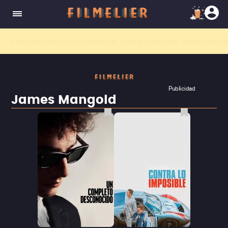
El nuevo canal
Filmelier+
ya está disponible para suscribirte en Prime Video.
¡Descubre nuestro ca
Publicidad
James Mangold