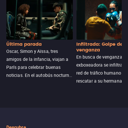
Última parada
Infiltrada: Golpe de
venganza
Oscar, Simon y Aïssa, tres
En busca de venganza, u
amigos de la infancia, viajan a
exboxeadora se infiltra e
París para celebrar buenas
red de tráfico humano pa
noticias. En el autobús nocturno
rescatar a su hermana m
N121, un intercambio entre
enfrentando criminales
pasajeros escala y la situación
despiadados, secretos
se descontrola, convirtiendo el
peligrosos y situaciones
viaje en un thriller urbano
extremas que ponen a pr
intenso.
resistencia.
Descubre