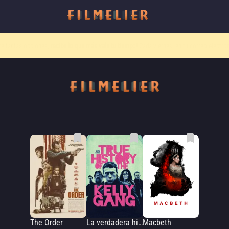
o canal
Filmelier+
ya está disponible para suscribirte en Prime Video.
¡Descubre nuestro c
The Order
La verdadera historia de Ned Kelly
Macbeth