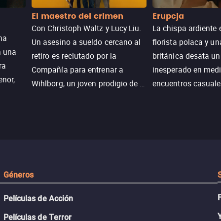
El maestro del crimen
Erupcja
Con Christoph Waltz y Lucy Liu.
La chispa ardiente 
na
Un asesino a sueldo cercano al
florista polaca y un
n una
retiro es reclutado por la
británica desata u
ra
Compañía para entrenar a
inesperado en medi
enor,
Wihlborg, un joven prodigio de la
encuentros casuale
Generación Z con grandes
momentos mágicos
habilidades y una actitud
desafiante.
ueba su
Géneros
Películas de Acción
Películas de Terror