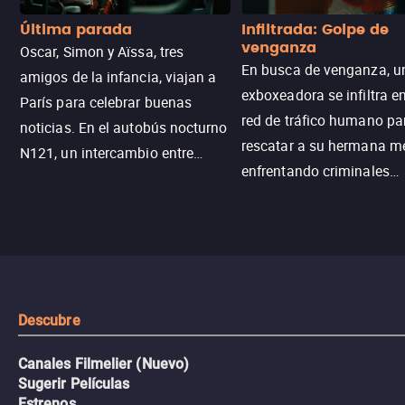
Última parada
Infiltrada: Golpe de
venganza
Oscar, Simon y Aïssa, tres
En busca de venganza, u
amigos de la infancia, viajan a
exboxeadora se infiltra e
París para celebrar buenas
red de tráfico humano pa
noticias. En el autobús nocturno
rescatar a su hermana m
N121, un intercambio entre
enfrentando criminales
pasajeros escala y la situación
despiadados, secretos
se descontrola, convirtiendo el
peligrosos y situaciones
viaje en un thriller urbano
extremas que ponen a pr
intenso.
resistencia.
Descubre
Canales Filmelier (Nuevo)
Sugerir Películas
Estrenos