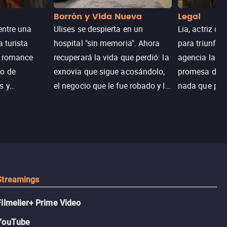
Borrón y Vida Nueva
Legal
entre una
Ulises se despierta en un
Lia, actriz c
a turista
hospital "sin memoria". Ahora
para triunfar
n romance
recuperará la vida que perdió: la
agencia la es
o de
exnovia que sigue acosándolo,
promesa de vi
s y
el negocio que le fue robado y la
nada que perd
.
casa de sus sueños; sin
Juana, argen
embargo, no todo es como lo
historia. Jun
recordaba.
sobrevivir, af
algo mejor.
Streamings
Filmelier+ Prime Video
YouTube