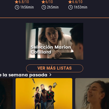
6.8/10
6/10
6.6/10
1h56min
2h5min
1h53min
Selección Marion
Cotillard
VER MÁS LISTAS
de la semana pasada