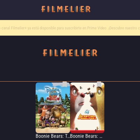
o canal
Filmelier+
ya está disponible para suscribirte en Prime Video.
¡Descubre nuestro c
Boonie Bears: To The Rescue
Boonie Bears: una aventura en miniatura