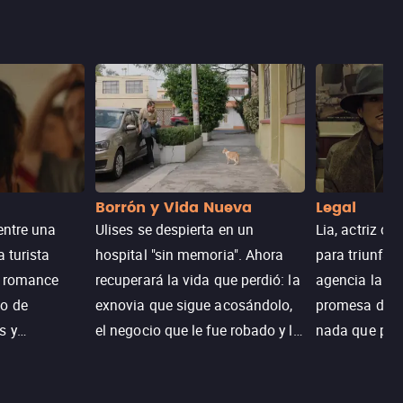
Borrón y Vida Nueva
Legal
entre una
Ulises se despierta en un
Lia, actriz c
a turista
hospital "sin memoria". Ahora
para triunfar
n romance
recuperará la vida que perdió: la
agencia la es
o de
exnovia que sigue acosándolo,
promesa de vi
s y
el negocio que le fue robado y la
nada que perd
.
casa de sus sueños; sin
Juana, argen
embargo, no todo es como lo
historia. Jun