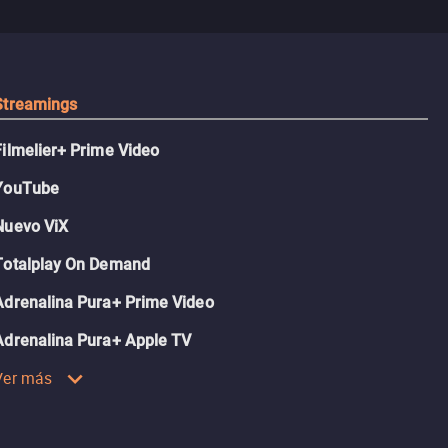
recordaba.
sobrevivir, af
algo mejor.
Streamings
Filmelier+ Prime Video
YouTube
Nuevo ViX
Totalplay On Demand
Adrenalina Pura+ Prime Video
Adrenalina Pura+ Apple TV
Ver más