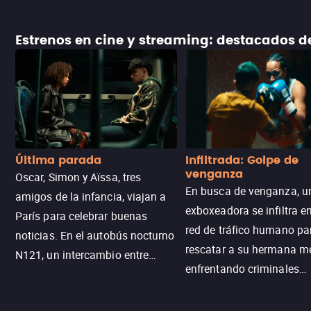
Estrenos en cine y streaming: destacados 
Última parada
Infiltrada: Golpe de
venganza
Oscar, Simon y Aïssa, tres
En busca de venganza, u
amigos de la infancia, viajan a
exboxeadora se infiltra e
París para celebrar buenas
red de tráfico humano pa
noticias. En el autobús nocturno
rescatar a su hermana m
N121, un intercambio entre
enfrentando criminales
pasajeros escala y la situación
despiadados, secretos
se descontrola, convirtiendo el
peligrosos y situaciones