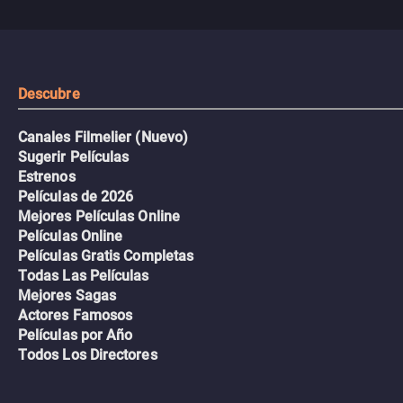
viaje en un thriller urbano
extremas que ponen a pr
intenso.
resistencia.
Descubre
Canales Filmelier (Nuevo)
Sugerir Películas
Estrenos
Películas de 2026
Mejores Películas Online
Películas Online
Películas Gratis Completas
Todas Las Películas
Mejores Sagas
Actores Famosos
Películas por Año
Todos Los Directores