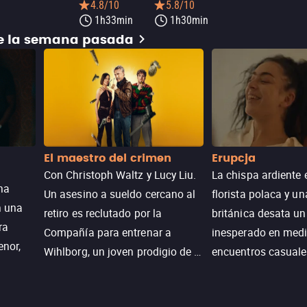
4.8/10
5.8/10
1h33min
1h30min
de la semana pasada
El maestro del crimen
Erupcja
Con Christoph Waltz y Lucy Liu.
La chispa ardiente 
na
Un asesino a sueldo cercano al
florista polaca y un
n una
retiro es reclutado por la
británica desata u
ra
Compañía para entrenar a
inesperado en medi
enor,
Wihlborg, un joven prodigio de la
encuentros casuale
Generación Z con grandes
momentos mágicos
habilidades y una actitud