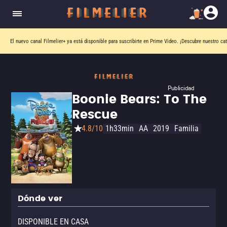
El nuevo canal
Filmelier+
ya está disponible para suscribirte en Prime Video.
¡Descubre nuestro ca
Publicidad
Boonie Bears: To The
Rescue
4.8/10
1h33min
AA
2019
Familia
Dónde ver
DISPONIBLE EN CASA