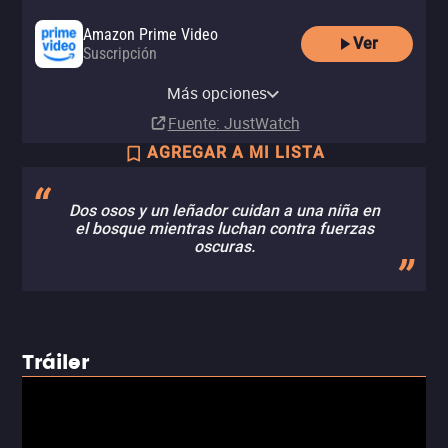
Amazon Prime Video
Ver
Suscripción
Amazon Prime Video with Ads
Apple TV (iTunes)
Más opciones
Suscripción
Renta
Fuente
: JustWatch
AGREGAR A MI LISTA
Dos osos y un leñador cuidan a una niña en
el bosque mientras luchan contra fuerzas
oscuras.
Tráiler