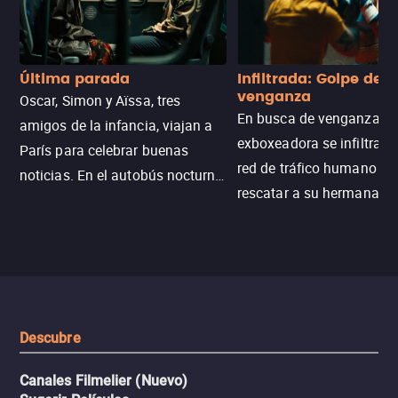
Última parada
Infiltrada: Golpe de
venganza
Oscar, Simon y Aïssa, tres
En busca de venganza, u
amigos de la infancia, viajan a
exboxeadora se infiltra e
París para celebrar buenas
red de tráfico humano pa
noticias. En el autobús nocturno
rescatar a su hermana m
N121, un intercambio entre
enfrentando criminales
pasajeros escala y la situación
despiadados, secretos
se descontrola, convirtiendo el
peligrosos y situaciones
viaje en un thriller urbano
extremas que ponen a pr
intenso.
resistencia.
Descubre
Canales Filmelier (Nuevo)