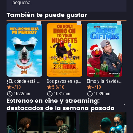
pequeña.
También te puede gustar
¿Ei, dónde está mi perro?
Dos pavos en apuros
Elmo y la Navidad mágica de Mark Rober
--/10
5.8/10
--/10
1h22min
1h31min
1h39min
Estrenos en cine y streaming:
destacados de la semana pasada