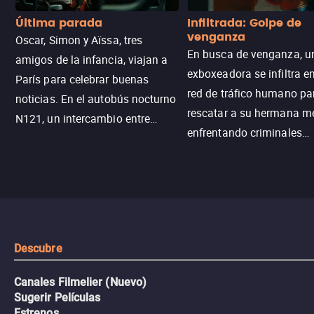
Última parada
Infiltrada: Golpe de
venganza
Oscar, Simon y Aïssa, tres
En busca de venganza, u
amigos de la infancia, viajan a
exboxeadora se infiltra e
París para celebrar buenas
red de tráfico humano pa
noticias. En el autobús nocturno
rescatar a su hermana m
N121, un intercambio entre
enfrentando criminales
pasajeros escala y la situación
despiadados, secretos
se descontrola, convirtiendo el
peligrosos y situaciones
viaje en un thriller urbano
extremas que ponen a pr
intenso.
resistencia.
Descubre
Canales Filmelier (Nuevo)
Sugerir Películas
Estrenos