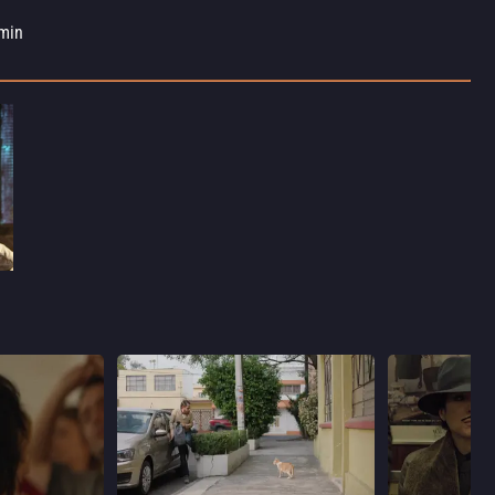
0
min