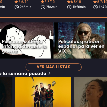
10
6.6/10
6.3/10
6.8/10
5.7/1
min
2h6min
2h6min
1h50min
1h42
Películas sobre la
Películas gratis en
infancia durante la
español para ver en
guerra
ViX
VER MÁS LISTAS
de la semana pasada