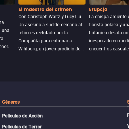
El maestro del crimen
Erupcja
Con Christoph Waltz y Lucy Liu.
La chispa ardiente 
na
Un asesino a sueldo cercano al
florista polaca y un
n una
retiro es reclutado por la
británica desata u
ra
Compañía para entrenar a
inesperado en medi
enor,
Wihlborg, un joven prodigio de la
encuentros casuale
Generación Z con grandes
momentos mágicos
habilidades y una actitud
desafiante.
ueba su
Géneros
Películas de Acción
Películas de Terror