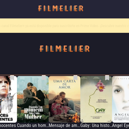
o canal
Filmelier+
ya está disponible para suscribirte en Prime Video.
¡Descubre nuestro c
nocentes
Cuando un hombre ama a una mujer
Mensaje de amor
Gaby: Una historia verdadera
Angel Ey