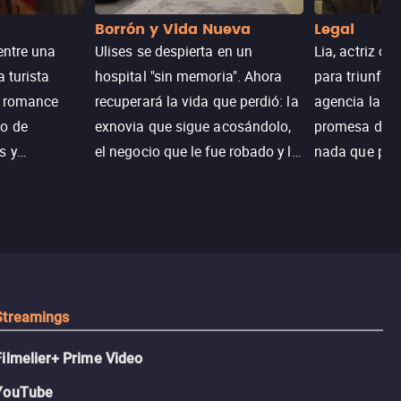
Borrón y Vida Nueva
Legal
entre una
Ulises se despierta en un
Lia, actriz c
a turista
hospital "sin memoria". Ahora
para triunfar
n romance
recuperará la vida que perdió: la
agencia la es
o de
exnovia que sigue acosándolo,
promesa de vi
s y
el negocio que le fue robado y la
nada que perd
.
casa de sus sueños; sin
Juana, argen
embargo, no todo es como lo
historia. Jun
recordaba.
sobrevivir, af
algo mejor.
Streamings
Filmelier+ Prime Video
YouTube