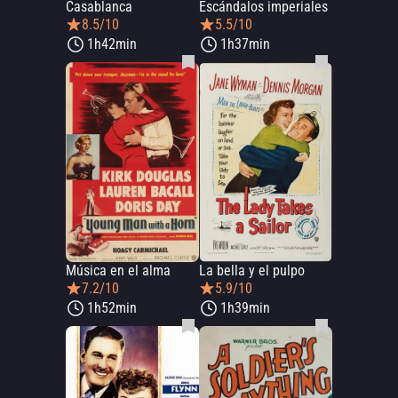
Casablanca
Escándalos imperiales
8.5/10
5.5/10
1h42min
1h37min
Música en el alma
La bella y el pulpo
7.2/10
5.9/10
1h52min
1h39min