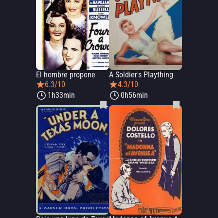
El hombre propone
A Soldier's Plaything
6.3/10
4.3/10
1h33min
0h56min