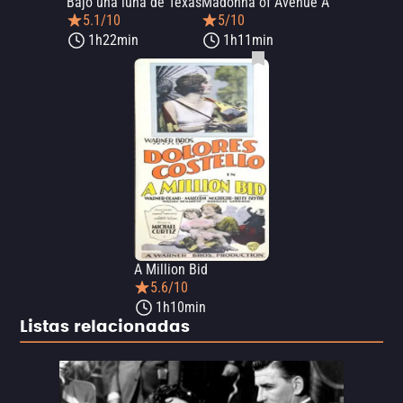
Bajo una luna de Texas
Madonna of Avenue A
5.1/10
5/10
1h22min
1h11min
A Million Bid
5.6/10
1h10min
Listas relacionadas