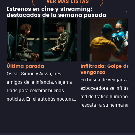
VER MÁS LISTAS
Estrenos en cine y streaming:
destacados de la semana pasada
Última parada
Infiltrada: Golpe de
venganza
Oscar, Simon y Aïssa, tres
En busca de venganza, u
amigos de la infancia, viajan a
exboxeadora se infiltra e
París para celebrar buenas
red de tráfico humano pa
noticias. En el autobús nocturno
rescatar a su hermana m
N121, un intercambio entre
enfrentando criminales
pasajeros escala y la situación
despiadados, secretos
se descontrola, convirtiendo el
peligrosos y situaciones
viaje en un thriller urbano