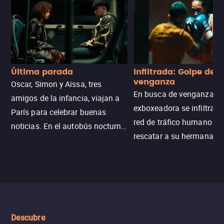
Última parada
Infiltrada: Golpe de
venganza
Oscar, Simon y Aïssa, tres
En busca de venganza, u
amigos de la infancia, viajan a
exboxeadora se infiltra e
París para celebrar buenas
red de tráfico humano pa
noticias. En el autobús nocturno
rescatar a su hermana m
N121, un intercambio entre
enfrentando criminales
pasajeros escala y la situación
despiadados, secretos
se descontrola, convirtiendo el
peligrosos y situaciones
viaje en un thriller urbano
extremas que ponen a pr
intenso.
resistencia.
Descubre