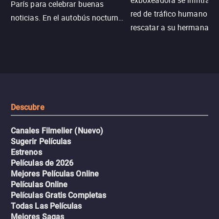
exboxeadora se infiltra e
París para celebrar buenas
red de tráfico humano pa
noticias. En el autobús nocturno
rescatar a su hermana m
N121, un intercambio entre
enfrentando criminales
pasajeros escala y la situación
despiadados, secretos
se descontrola, convirtiendo el
peligrosos y situaciones
viaje en un thriller urbano
extremas que ponen a pr
intenso.
resistencia.
Descubre
Canales Filmelier (Nuevo)
Sugerir Películas
Estrenos
Películas de 2026
Mejores Películas Online
Películas Online
Películas Gratis Completas
Todas Las Películas
Mejores Sagas