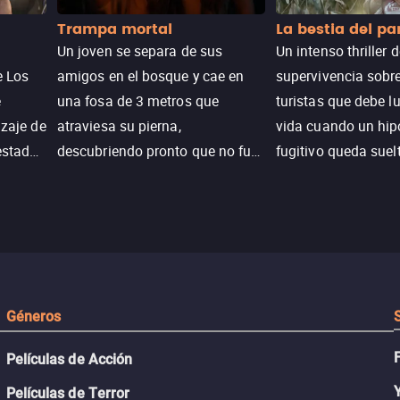
Trampa mortal
La bestia del p
Un joven se separa de sus
Un intenso thriller 
e Los
amigos en el bosque y cae en
supervivencia sobr
e
una fosa de 3 metros que
turistas que debe l
izaje de
atraviesa su pierna,
vida cuando un hi
estadas
descubriendo pronto que no fue
fugitivo queda suel
n
un accidente. Su lucha por
pantanos de Luisia
peranza
sobrevivir revela secretos y
peligro inminente.
 restos
Géneros
Películas de Acción
Películas de Terror