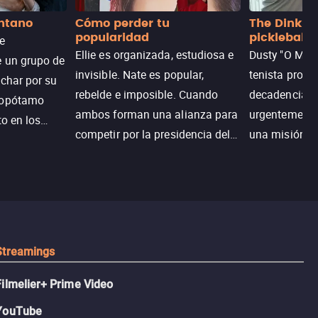
antano
Cómo perder tu
The Dink: p
popularidad
pickleball
de
Ellie es organizada, estudiosa e
Dusty "O Mart
e un grupo de
invisible. Nate es popular,
tenista profe
uchar por su
rebelde e imposible. Cuando
decadencia, n
popótamo
ambos forman una alianza para
urgentemente 
to en los
competir por la presidencia del
una misión pa
na.
colegio, el plan era simple…
country club 
hasta que el corazón decidió
ganar el resp
complicarlo todo.
Dusty rompe 
hace lo impen
pickleball.
Streamings
Filmelier+ Prime Video
YouTube