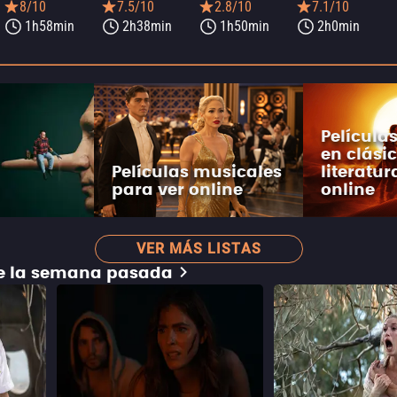
8/10
7.5/10
2.8/10
7.1/10
1h58min
2h38min
1h50min
2h0min
Película
en clásic
Películas musicales
literatur
para ver online
online
VER MÁS LISTAS
de la semana pasada