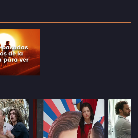
s basadas
os de la
a para ver