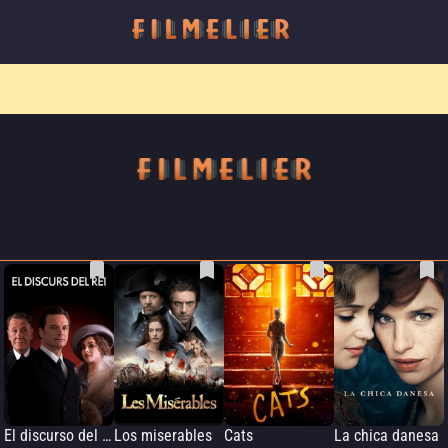
o canal
Filmelier+
ya está disponible para suscribirte en Prime Video.
¡Descubre nuestro c
El discurso del rey
Los miserables
Cats
La chica danesa