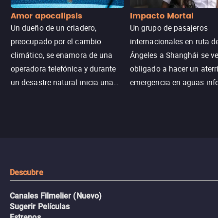
Amor apocalipsis
Impacto Mortal
Un dueño de un criadero,
Un grupo de pasajeros
preocupado por el cambio
internacionales en ruta d
climático, se enamora de una
Ángeles a Shanghái se v
operadora telefónica y durante
obligado a hacer un aterr
un desastre natural inicia una
emergencia en aguas inf
aventura romántica, bilingüe y
de tiburones. Ahora debe
llena de emoción para
trabajar juntos con la es
encontrarla.
de superar la vorágine de
tiburones atraídos por los
del avión.
Descubre
Canales Filmelier (Nuevo)
Sugerir Películas
Estrenos