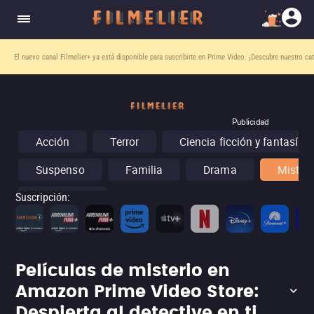
El nuevo canal
Filmelier+
ya está disponible para suscribirte en Prime Video.
¡Descubre nuestro ca
Publicidad
Acción
Terror
Ciencia ficción y fantasía
Suspenso
Familia
Drama
Misteri
Conciertos
Suscripción
:
Películas de misterio en
Amazon Prime Video Store:
Despierta al detective en ti