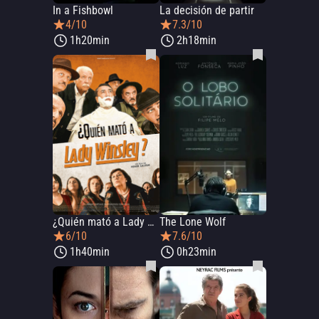
In a Fishbowl
La decisión de partir
4/10
7.3/10
1h20min
2h18min
¿Quién mató a Lady Winsley?
The Lone Wolf
6/10
7.6/10
1h40min
0h23min