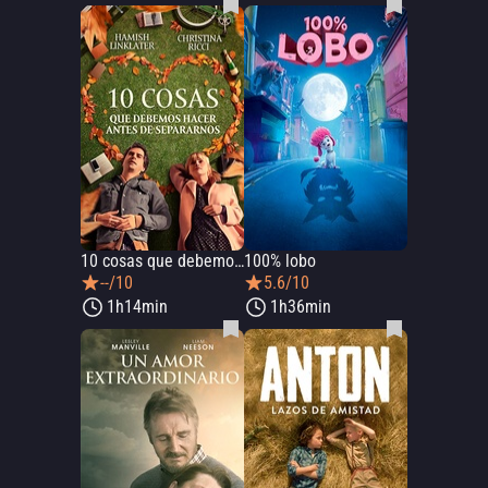
10 cosas que debemos hacer antes de separarnos
100% lobo
--/10
5.6/10
1h14min
1h36min