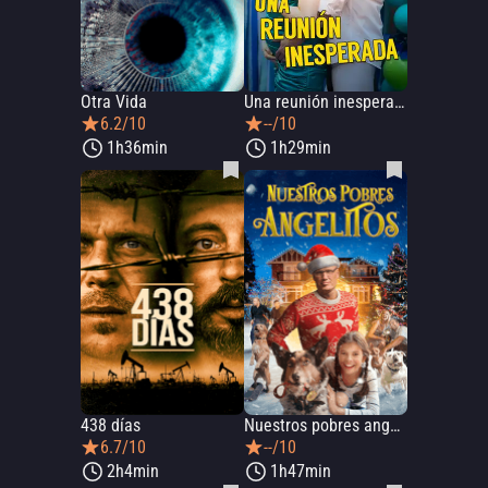
Otra Vida
Una reunión inesperada
6.2/10
--/10
1h36min
1h29min
438 días
Nuestros pobres angelitos
6.7/10
--/10
2h4min
1h47min