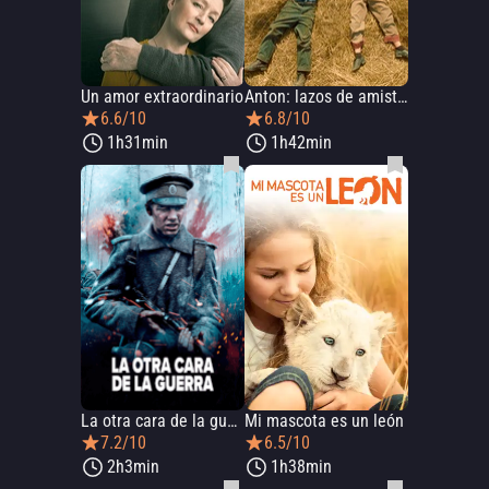
Un amor extraordinario
Anton: lazos de amistad
6.6/10
6.8/10
1h31min
1h42min
La otra cara de la guerra
Mi mascota es un león
7.2/10
6.5/10
2h3min
1h38min