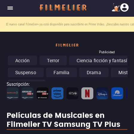
El nuevo canal
Filmelier+
ya está disponible para suscribirte en Prime Video.
¡Descubre nuestro ca
Publicidad
Acción
Terror
Ciencia ficción y fantasía
Suspenso
Familia
Drama
Misteri
Conciertos
Suscripción
:
Películas de Musicales en
Filmelier TV Samsung TV Plus