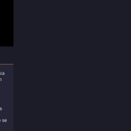
sia
n
l
n
os
e se