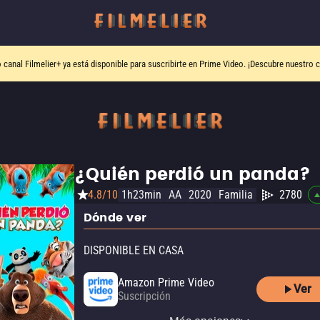
o canal
Filmelier+
ya está disponible para suscribirte en Prime Video.
¡Descubre nuestro c
¿Quién perdió un panda?
4.8/10
1h23min
AA
2020
Familia
2780
Dónde ver
DISPONIBLE EN CASA
Amazon Prime Video
Ver
Suscripción
Amazon Prime Video with
Totalplay On Demand
Amazon Video
Apple TV Store
YouTube
Ads