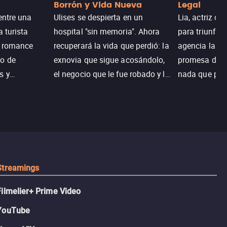
Borrón y Vida Nueva
Legal
entre una
Ulises se despierta en un
Lia, actriz c
a turista
hospital "sin memoria". Ahora
para triunfar
n romance
recuperará la vida que perdió: la
agencia la es
o de
exnovia que sigue acosándolo,
promesa de vi
s y
el negocio que le fue robado y la
nada que perd
.
casa de sus sueños; sin
Juana, argen
embargo, no todo es como lo
historia. Jun
recordaba.
sobrevivir, af
algo mejor.
Streamings
Filmelier+ Prime Video
YouTube