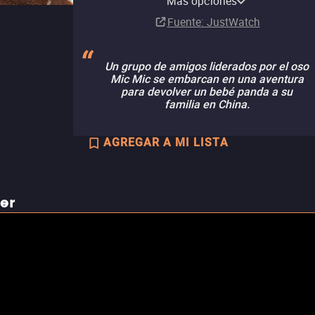
Más opciones
Renta
Renta
Comprar
Renta
MX$40.00
MX$49.00
Suscripción
Fuente
: JustWatch
Un grupo de amigos liderados por el oso
Mic Mic se embarcan en una aventura
para devolver un bebé panda a su
familia en China.
AGREGAR A MI LISTA
ler