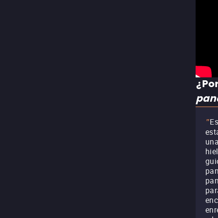
¿Por
pan
Es
"
est
una
hie
gui
pan
pan
par
enc
enr