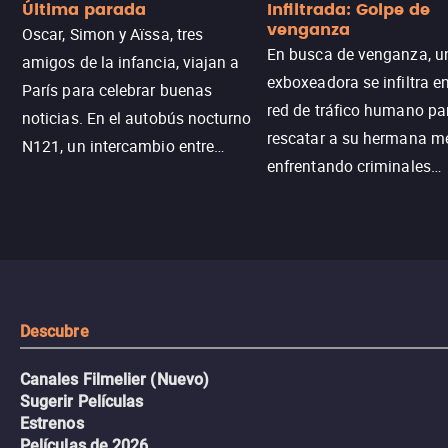
Última parada
Infiltrada: Golpe de
venganza
Oscar, Simon y Aïssa, tres
En busca de venganza, u
amigos de la infancia, viajan a
exboxeadora se infiltra e
París para celebrar buenas
red de tráfico humano pa
noticias. En el autobús nocturno
rescatar a su hermana m
N121, un intercambio entre
enfrentando criminales
pasajeros escala y la situación
despiadados, secretos
se descontrola, convirtiendo el
peligrosos y situaciones
viaje en un thriller urbano
extremas que ponen a pr
intenso.
resistencia.
Descubre
Canales Filmelier (Nuevo)
Sugerir Películas
Estrenos
Películas de 2026