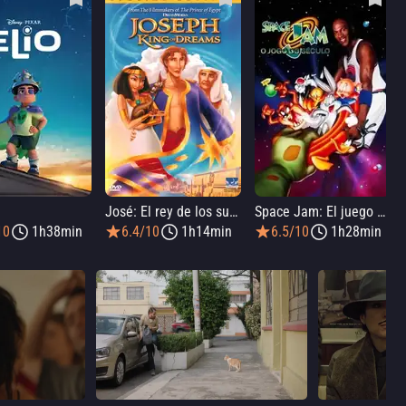
José: El rey de los sueños
Space Jam: El juego del siglo
10
1h38min
6.4/10
1h14min
6.5/10
1h28min