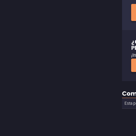
¿
P
¡I
Com
Esta p