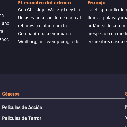
El maestro del crimen
Erupcja
Con Christoph Waltz y Lucy Liu.
La chispa ardiente 
na
Un asesino a sueldo cercano al
florista polaca y un
n una
retiro es reclutado por la
británica desata u
ra
Compañía para entrenar a
inesperado en medi
enor,
Wihlborg, un joven prodigio de la
encuentros casuale
Generación Z con grandes
momentos mágicos
habilidades y una actitud
desafiante.
ueba su
Géneros
Películas de Acción
Películas de Terror