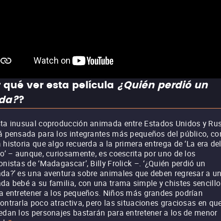
 qué ver esta película
¿Quién perdió un
da?
?
ta inusual coproducción animada entre Estados Unidos y Ru
á pensada para los integrantes más pequeños del público, co
 historia que algo recuerda a la primera entrega de ‘La era de
lo’ – aunque, curiosamente, es coescrita por uno de los
onistas de ‘Madagascar’, Billy Frolick –. ‘¿Quién perdió un
da?’ es una aventura sobre animales que deben regresar a u
da bebé a su familia, con una trama simple y chistes sencill
a entretener a los pequeños. Niños más grandes podrían
ontrarla poco atractiva, pero las situaciones graciosas en qu
edan los personajes bastarán para entretener a los de menor