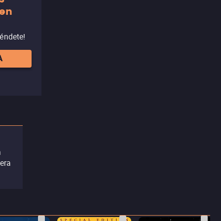
 en
réndete!
A
n
era