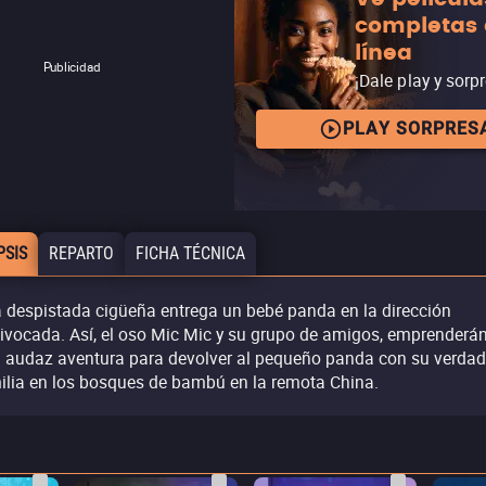
completas
línea
Publicidad
¡Dale play y sorp
PLAY SORPRES
PSIS
REPARTO
FICHA TÉCNICA
 despistada cigüeña entrega un bebé panda en la dirección
ivocada. Así, el oso Mic Mic y su grupo de amigos, emprenderá
 audaz aventura para devolver al pequeño panda con su verdad
ilia en los bosques de bambú en la remota China.