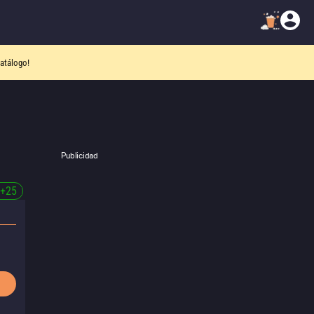
atálogo!
Publicidad
+
25