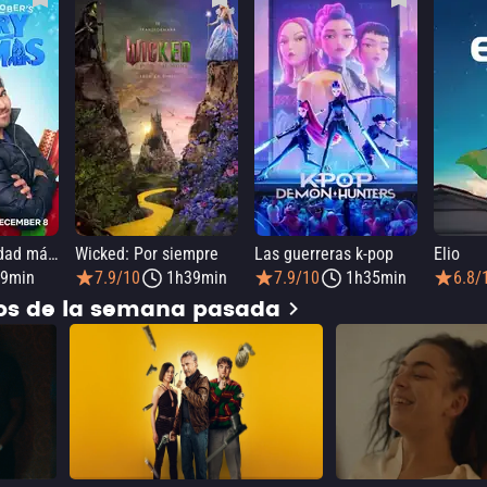
Elmo y la Navidad mágica de Mark Rober
Wicked: Por siempre
Las guerreras k-pop
Elio
9min
7.9/10
1h39min
7.9/10
1h35min
6.8/
dos de la semana pasada