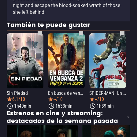
night and escape the blood-soaked wrath of those
she left behind.
También te puede gustar
Sin Piedad
En busca de venganza 2: Ciudad de los lobos
SPIDER-MAN: Un nuevo día
La
6.1/10
--/10
--/10
1h40min
1h33min
1h39min
Estrenos en cine y streaming:
destacados de la semana pasada