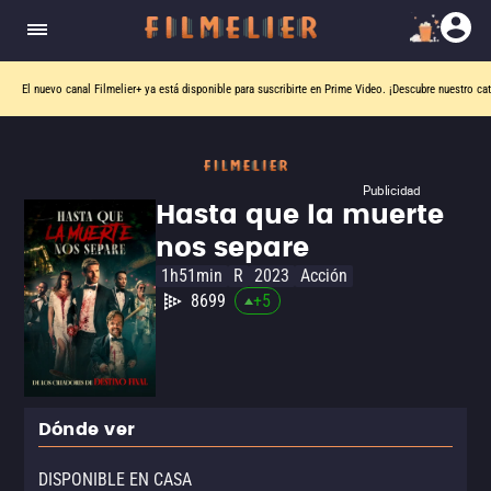
El nuevo canal
Filmelier+
ya está disponible para suscribirte en Prime Video.
¡Descubre nuestro ca
Publicidad
Hasta que la muerte
nos separe
1h51min
R
2023
Acción
8699
+
5
Dónde ver
DISPONIBLE EN CASA