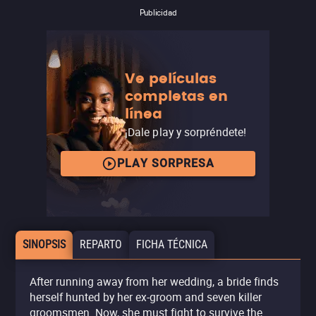
Publicidad
Ve películas
completas en
línea
¡Dale play y sorpréndete!
PLAY SORPRESA
SINOPSIS
REPARTO
FICHA TÉCNICA
After running away from her wedding, a bride finds
herself hunted by her ex-groom and seven killer
groomsmen. Now, she must fight to survive the