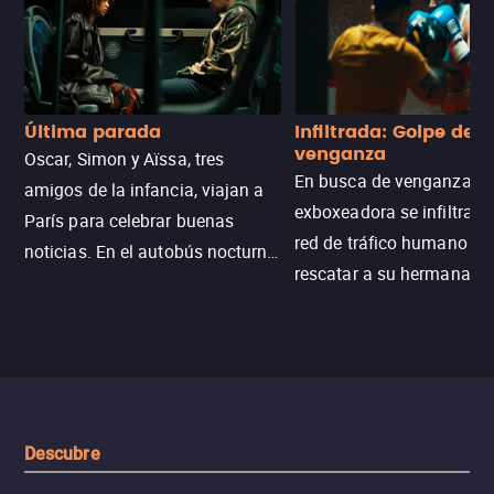
Última parada
Infiltrada: Golpe de
venganza
Oscar, Simon y Aïssa, tres
En busca de venganza, u
amigos de la infancia, viajan a
exboxeadora se infiltra e
París para celebrar buenas
red de tráfico humano pa
noticias. En el autobús nocturno
rescatar a su hermana m
N121, un intercambio entre
enfrentando criminales
pasajeros escala y la situación
despiadados, secretos
se descontrola, convirtiendo el
peligrosos y situaciones
viaje en un thriller urbano
extremas que ponen a pr
intenso.
resistencia.
Descubre