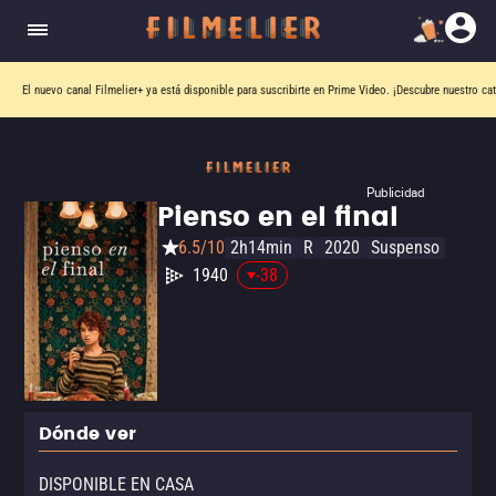
El nuevo canal
Filmelier+
ya está disponible para suscribirte en Prime Video.
¡Descubre nuestro ca
Publicidad
Pienso en el final
6.5/10
2h14min
R
2020
Suspenso
1940
-38
Dónde ver
DISPONIBLE EN CASA