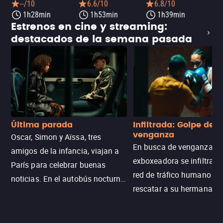
--/10
6.6/10
6.8/10
1h28min
1h53min
1h39min
Estrenos en cine y streaming:
destacados de la semana pasada
Última parada
Infiltrada: Golpe de
venganza
Oscar, Simon y Aïssa, tres
En busca de venganza, u
amigos de la infancia, viajan a
exboxeadora se infiltra e
París para celebrar buenas
red de tráfico humano pa
noticias. En el autobús nocturno
rescatar a su hermana m
N121, un intercambio entre
enfrentando criminales
pasajeros escala y la situación
despiadados, secretos
se descontrola, convirtiendo el